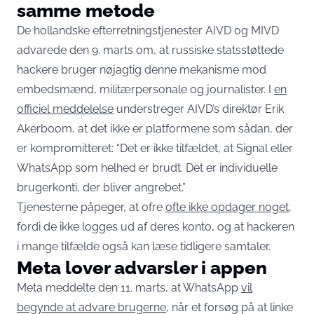
samme metode
De hollandske efterretningstjenester AIVD og MIVD
advarede den 9. marts om, at russiske statsstøttede
hackere bruger nøjagtig denne mekanisme mod
embedsmænd, militærpersonale og journalister. I
en
officiel meddelelse
understreger AIVD’s direktør Erik
Akerboom, at det ikke er platformene som sådan, der
er kompromitteret: “Det er ikke tilfældet, at Signal eller
WhatsApp som helhed er brudt. Det er individuelle
brugerkonti, der bliver angrebet.”
Tjenesterne påpeger, at ofre
ofte ikke opdager noget
,
fordi de ikke logges ud af deres konto, og at hackeren
i mange tilfælde også kan læse tidligere samtaler.
Meta lover advarsler i appen
Meta meddelte den 11. marts, at WhatsApp
vil
begynde at advare brugerne
, når et forsøg på at linke