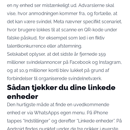
en ny enhed ser mistænkeligt ud. Advarslerne skal
vise, hvor anmodningen kommer fra, og fortælle, at
det kan være svindel. Meta nævner specifikt scenariet,
hvor brugere lokkes til at scanne en QR-kode under
falske påskud, for eksempel som led i en fiktiv
talentkonkurrence eller afstemning.
Selskabet oplyser, at det sidste år fjernede 159
millioner svindelannoncer på Facebook og Instagram,
og at 10,9 millioner konti blev lukket på grund af
forbindelser til organiserede svindelnetværk.
Sådan tjekker du dine linkede
enheder
Den hurtigste måde at finde en uvedkommende
enhed er via WhatsApps egen menu. På iPhone
tappes “Indstillinger” og derefter “Linkede enheder”. På
Android findes punktet under de tre prikker i øverste