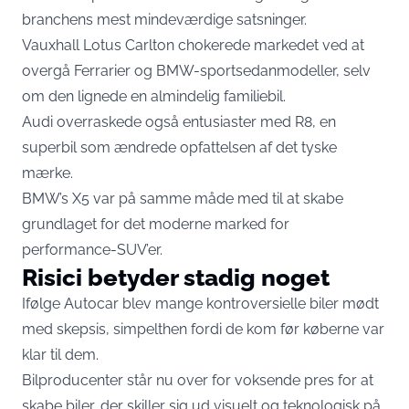
branchens mest mindeværdige satsninger.
Vauxhall Lotus Carlton chokerede markedet ved at
overgå Ferrarier og BMW-sportsedanmodeller, selv
om den lignede en almindelig familiebil.
Audi overraskede også entusiaster med R8, en
superbil som ændrede opfattelsen af det tyske
mærke.
BMW’s X5 var på samme måde med til at skabe
grundlaget for det moderne marked for
performance-SUV’er.
Risici betyder stadig noget
Ifølge Autocar blev mange kontroversielle biler mødt
med skepsis, simpelthen fordi de kom før køberne var
klar til dem.
Bilproducenter står nu over for voksende pres for at
skabe biler, der skiller sig ud visuelt og teknologisk på