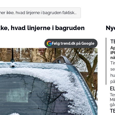
aner ikke, hvad linjerne i bagruden faktisk...
ikke, hvad linjerne i bagruden
Nye
T
Følg trend.dk på Google
Ap
iP
nå
Ti
se
hu
på…
E
Te
Mi
gåe
T