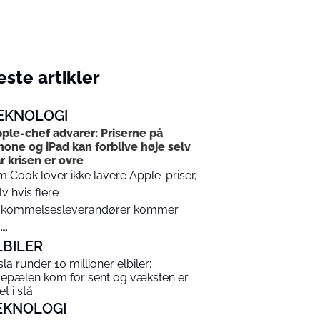
ste artikler
EKNOLOGI
ple-chef advarer: Priserne på
hone og iPad kan forblive høje selv
r krisen er ovre
m Cook lover ikke lavere Apple-priser,
lv hvis flere
kommelsesleverandører kommer
...
LBILER
sla runder 10 millioner elbiler:
lepælen kom for sent og væksten er
t i stå
EKNOLOGI