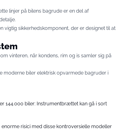
ette linjer på bilens bagrude er en del af
etalje.
en vigtig sikkerhedskomponent, der er designet til at
stem
om vinteren, når kondens, rim og is samler sig på
te moderne biler elektrisk opvarmede bagruder i
r 144.000 biler: Instrumentbrættet kan gå i sort
 enorme risici med disse kontroversielle modeller