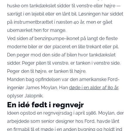
huske om tankdækslet sidder til venstre eller højre —
særligt i en lejebil eller en lånt bil. Løsningen har siddet
på instrumentbrættet i næsten 40 år, men er gået
ubemærket hen for mange.
Ved siden af benzinpumpe-ikonet på langt de fleste
moderne biler er der placeret en lille trekant eller pil.
Den peger mod den side af bilen hvor tankdækslet
sidder. Peger pilen til venstre, er tanken i venstre side.
Peger den til højre, er tanken til højre.
Manden bag opfindelsen var den amerikanske Ford-
ingeniør James Moylan. Han
døde i en alder af 80 år
,
oplyser Jalopnik.
En idé født i regnvejr
Ideen opstod en regnvejrsdag i april 1986. Moylan, der
arbejdede som senior designer hos Ford, havde lånt
en firmabil til et møde i en anden bygning og holdt ind