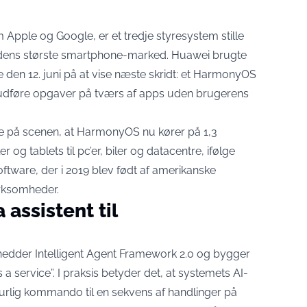
Apple og Google, er et tredje styresystem stille
verdens største smartphone-marked. Huawei brugte
den 12. juni på at vise næste skridt: et HarmonyOS
 udføre opgaver på tværs af apps uden brugerens
 på scenen, at HarmonyOS nu kører på 1,3
r og tablets til pc’er, biler og datacentre,
ifølge
ftware, der i 2019 blev født af amerikanske
irksomheder.
 assistent til
hedder Intelligent Agent Framework 2.0 og bygger
a service”. I praksis betyder det, at systemets AI-
turlig kommando til en sekvens af handlinger på