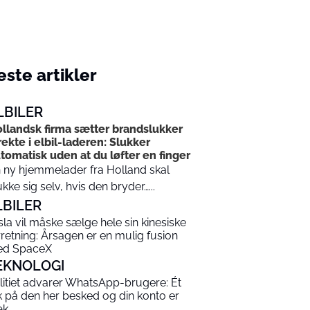
ste artikler
LBILER
llandsk firma sætter brandslukker
rekte i elbil-laderen: Slukker
tomatisk uden at du løfter en finger
 ny hjemmelader fra Holland skal
ukke sig selv, hvis den bryder…...
LBILER
sla vil måske sælge hele sin kinesiske
rretning: Årsagen er en mulig fusion
d SpaceX
EKNOLOGI
litiet advarer WhatsApp-brugere: Ét
ik på den her besked og din konto er
æk