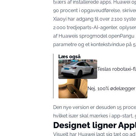
tværs af installerede apps. Huawei o
90 procent i opgaveudførelse,
skriv
Xiaoyi har adgang til over 2.100 sy
2.000 tredjeparts-AI-agenter,
oplyse
af Huaweis sprogmodel openPangu 2.0
parametre og et kontekstvindue på 5
Læs også
Teslas robotaxi-fl
Nej, 100% ødelægger 
Den nye version er desuden 15 proc
hvilket især skal mærkes i app-start
Designet ligner App
Visuelt har Huawei lagt sig tæt op ad