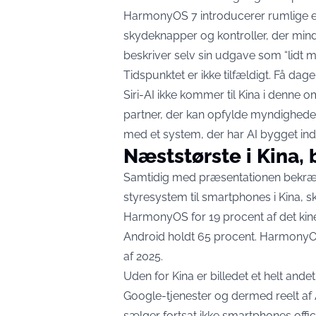
HarmonyOS 7 introducerer rumlige ef
skydeknapper og kontroller, der min
beskriver selv sin udgave som “lidt me
Tidspunktet er ikke tilfældigt. Få da
Siri-AI ikke kommer til Kina i denne
partner, der kan opfylde myndighede
med et system, der har AI bygget ind f
Næststørste i Kina, 
Samtidig med præsentationen bekræ
styresystem til smartphones i Kina,
s
HarmonyOS for 19 procent af det kin
Android holdt 65 procent. HarmonyOS 
af 2025.
Uden for Kina er billedet et helt and
Google-tjenester og dermed reelt af
sælger fortsat ikke smartphones offic