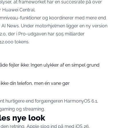
plyser, at frameworket har en succesrate på over
er Huawei Central
.
stemniveau-funktioner og koordinerer med mere end
r AI News
. Under motorhjelmen ligger en ny version
, der i Pro-udgaven har 505 milliarder
12.000 tokens.
åde fejler ikke: Ingen ulykker af en simpel grund
ikke din telefon, men én vane gør
ent hurtigere end forgængeren HarmonyOS 6.1,
, gaming og streaming.
les nye look
 den retning, Apple slog ind på med iOS 26.