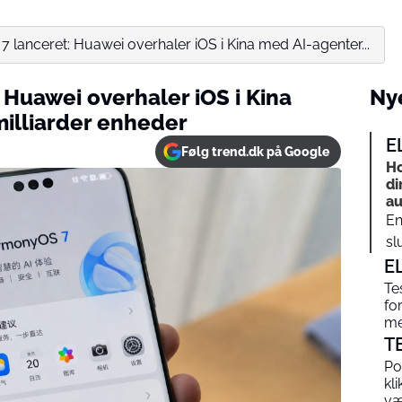
lanceret: Huawei overhaler iOS i Kina med AI-agenter...
Huawei overhaler iOS i Kina
Nye
milliarder enheder
E
Følg trend.dk på Google
Ho
di
au
En
sl
E
Te
fo
me
T
Po
kl
v