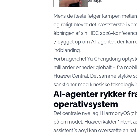
ansigt
Mens de fleste følger kampen mellem 
og roligt blevet det næststørste i 
åbningen af sin HDC 2026-konference 
7 bygget op om AI-agenter, der kan
indblanding.
Forbrugerchef Yu Chengdong oplyste
milliarder enheder globalt – fra mobile
Huawei Central
. Det samme stykke so
sanktioner mod kinesiske teknologiv
AI-agenter rykker fra
operativsystem
Det centrale nye lag i HarmonyOS 7 
på en model, Huawei kalder “intent as 
assistent Xiaoyi kan oversætte en na