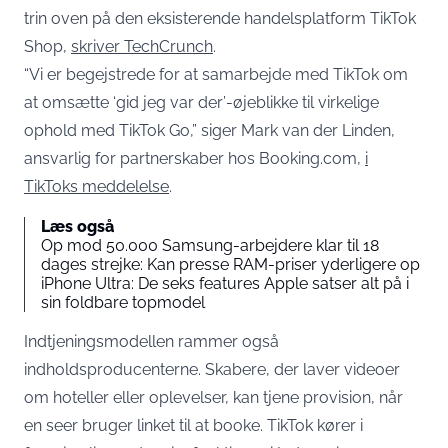
trin oven på den eksisterende handelsplatform TikTok
Shop,
skriver TechCrunch
.
“Vi er begejstrede for at samarbejde med TikTok om
at omsætte ‘gid jeg var der’-øjeblikke til virkelige
ophold med TikTok Go,” siger Mark van der Linden,
ansvarlig for partnerskaber hos Booking.com,
i
TikToks meddelelse
.
Læs også
Op mod 50.000 Samsung-arbejdere klar til 18
dages strejke: Kan presse RAM-priser yderligere op
iPhone Ultra: De seks features Apple satser alt på i
sin foldbare topmodel
Indtjeningsmodellen rammer også
indholdsproducenterne. Skabere, der laver videoer
om hoteller eller oplevelser, kan tjene provision, når
en seer bruger linket til at booke. TikTok kører i