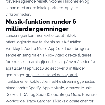
forvejen lignende rejsefunktioner i Indonesien og
Japan med andre lokale partnere, oplyser
virksomheden.
Musik-funktion runder 6
milliarder gemninger
Lanceringen kommer kort efter, at TikTok
offentliggjorde nye tal for sin musik-funktion.
Værktøjet “Add to Music App”, der lader brugere
sende en sang fra en TikTok-video direkte til deres
foretrukne streamingtjeneste, har på 12 måneder fra
april 2025 til april 2026 udløst over 6 milliarder
gemninger,
oplyste selskabet den 24. april
.
Funktionen er koblet til en række streamingtjenester,
blandt andre Spotify, Apple Music, Amazon Music,
Deezer, TIDAL og SoundCloud,
ifølge Music Business
Worldwide
. Tracy Gardner, TikToks globale chef for