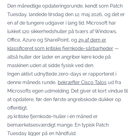
Den månedlige opdateringsrunde, kendt som Patch
Tuesday, landede tirsdag den 12. maj 2026, og det er
en af de tungere udgaver i lang tid. Microsoft har
lukket 120 sikkerhedshuller på tværs af Windows,
Office, Azure og SharePoint, og
29 af dem er
klassificeret som kritiske fjernkode-sårbarheder
—
altså huller der lader en angriber køre kode på
maskinen uden at sidde fysisk ved den.
Ingen aktivt udnyttede zero-days er rapporteret i
denne måneds runde,
bekræfter Cisco Talos
ud fra
Microsofts egen udmelding. Det giver et kort vindue til
at opdatere, før den første angrebskode dukker op
offentligt.
29 kritiske fjernkode-huller i én måned er
bemærkelsesværdigt mange. En typisk Patch
Tuesday ligger på en håndfuld.