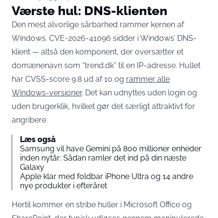
Værste hul: DNS-klienten
Den mest alvorlige sårbarhed rammer kernen af
Windows. CVE-2026-41096 sidder i Windows’ DNS-
klient — altså den komponent, der oversætter et
domænenavn som “trend.dk” til en IP-adresse. Hullet
har CVSS-score 9.8 ud af 10 og
rammer alle
Windows-versioner
. Det kan udnyttes uden login og
uden brugerklik, hvilket gør det særligt attraktivt for
angribere.
Læs også
Samsung vil have Gemini på 800 millioner enheder
inden nytår: Sådan ramler det ind på din næste
Galaxy
Apple klar med foldbar iPhone Ultra og 14 andre
nye produkter i efteråret
Hertil kommer en stribe huller i Microsoft Office og