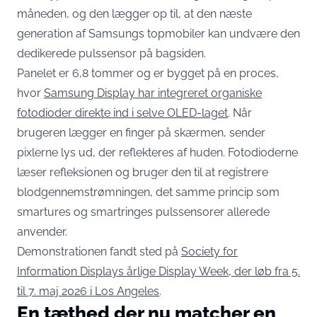
måneden, og den lægger op til, at den næste
generation af Samsungs topmobiler kan undvære den
dedikerede pulssensor på bagsiden.
Panelet er 6,8 tommer og er bygget på en proces,
hvor
Samsung Display har integreret organiske
fotodioder direkte ind i selve OLED-laget
. Når
brugeren lægger en finger på skærmen, sender
pixlerne lys ud, der reflekteres af huden. Fotodioderne
læser refleksionen og bruger den til at registrere
blodgennemstrømningen, det samme princip som
smartures og smartringes pulssensorer allerede
anvender.
Demonstrationen fandt sted på
Society for
Information Displays årlige Display Week, der løb fra 5.
til 7. maj 2026 i Los Angeles
.
En tæthed der nu matcher en