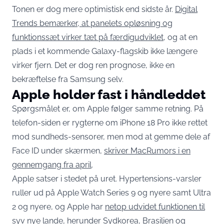
Tonen er dog mere optimistisk end sidste år.
Digital
Trends bemærker, at panelets opløsning og
funktionssæt virker tæt på færdigudviklet
, og at en
plads i et kommende Galaxy-flagskib ikke længere
virker fjern. Det er dog ren prognose, ikke en
bekræftelse fra Samsung selv.
Apple holder fast i håndleddet
Spørgsmålet er, om Apple følger samme retning. På
telefon-siden er rygterne om iPhone 18 Pro ikke rettet
mod sundheds-sensorer, men mod at gemme dele af
Face ID under skærmen,
skriver MacRumors i en
gennemgang fra april
.
Apple satser i stedet på uret. Hypertensions-varsler
ruller ud på Apple Watch Series 9 og nyere samt Ultra
2 og nyere, og Apple har
netop udvidet funktionen til
syv nye lande, herunder Sydkorea, Brasilien og