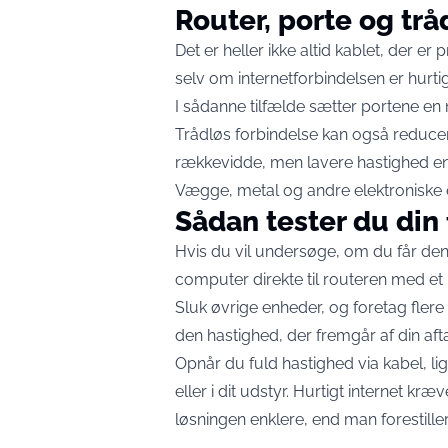
Router, porte og tr
Det er heller ikke altid kablet, der e
selv om internetforbindelsen er hurti
I sådanne tilfælde sætter portene en 
Trådløs forbindelse kan også reduc
rækkevidde, men lavere hastighed e
Vægge, metal og andre elektroniske e
Sådan tester du din
Hvis du vil undersøge, om du får den h
computer direkte til routeren med et
Sluk øvrige enheder, og foretag fler
den hastighed, der fremgår af din afta
Opnår du fuld hastighed via kabel, li
eller i dit udstyr. Hurtigt internet kræ
løsningen enklere, end man forestiller