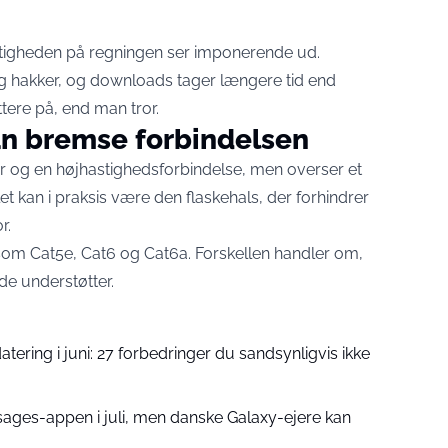
hastigheden på regningen ser imponerende ud.
ng hakker, og downloads tager længere tid end
ttere på, end man tror.
an bremse forbindelsen
r og en højhastighedsforbindelse, men overser et
t kan i praksis være den flaskehals, der forhindrer
r.
r som Cat5e, Cat6 og Cat6a. Forskellen handler om,
de understøtter.
ring i juni: 27 forbedringer du sandsynligvis ikke
ges-appen i juli, men danske Galaxy-ejere kan