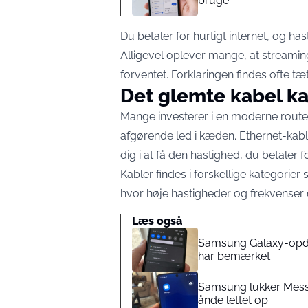
bruge
Du betaler for hurtigt internet, og 
Alligevel oplever mange, at streami
forventet. Forklaringen findes ofte tæ
Det glemte kabel k
Mange investerer i en moderne route
afgørende led i kæden. Ethernet-kable
dig i at få den hastighed, du betaler fo
Kabler findes i forskellige kategorie
hvor høje hastigheder og frekvenser 
Læs også
Samsung Galaxy-opdate
har bemærket
Samsung lukker Messa
ånde lettet op