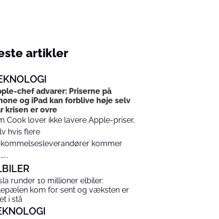
ste artikler
EKNOLOGI
ple-chef advarer: Priserne på
hone og iPad kan forblive høje selv
r krisen er ovre
m Cook lover ikke lavere Apple-priser,
lv hvis flere
kommelsesleverandører kommer
...
LBILER
sla runder 10 millioner elbiler:
lepælen kom for sent og væksten er
t i stå
EKNOLOGI