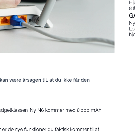
Hj
8 
G
Ny
Le
hj
kan være årsagen til, at du ikke får den
udgetklassen: Ny N6 kommer med 8.000 mAh
 er de nye funktioner du faktisk kommer til at