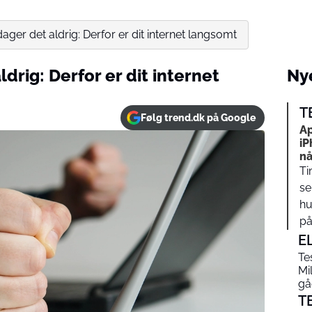
ager det aldrig: Derfor er dit internet langsomt
drig: Derfor er dit internet
Nye
T
Følg trend.dk på Google
Ap
iP
nå
Ti
se
hu
på…
E
Te
Mi
gåe
T