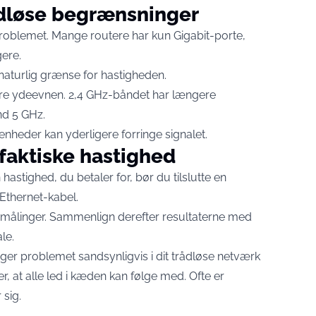
ådløse begrænsninger
r problemet. Mange routere har kun Gigabit-porte,
gere.
naturlig grænse for hastigheden.
ere ydeevnen. 2,4 GHz-båndet har længere
nd 5 GHz.
nheder kan yderligere forringe signalet.
 faktiske hastighed
astighed, du betaler for, bør du tilslutte en
 Ethernet-kabel.
e målinger. Sammenlign derefter resultaterne med
le.
gger problemet sandsynligvis i dit trådløse netværk
ver, at alle led i kæden kan følge med. Ofte er
 sig.