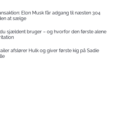
ransaktion: Elon Musk får adgang til næsten 304
uden at sælge
u sjældent bruger – og hvorfor den første alene
ritation
iler afslører Hulk og giver første kig på Sadie
lle