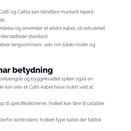
s Cat6 og Cat6a kan håndtere markant højere
de.
indelse og anvender et ældre kabel, vil netværket
understøttede standard.
lt bliver langsommere, selv om både router og
 har betydning
abellængde og byggekvalitet spiller også en
de kan selv et Cat6-kabel have svært ved at
op til specifikationerne, hvilket kan føre til ustabile
derfor kontrollere, hvilken type kabel der faktisk