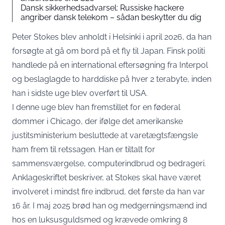
Dansk sikkerhedsadvarsel: Russiske hackere
angriber dansk telekom – sådan beskytter du dig
Peter Stokes blev anholdt i Helsinki i april 2026, da han
forsøgte at gå om bord på et fly til Japan. Finsk politi
handlede på en international eftersøgning fra Interpol
og beslaglagde to harddiske på hver 2 terabyte, inden
han i sidste uge blev overført til USA.
I denne uge blev han fremstillet for en føderal
dommer i Chicago, der ifølge det amerikanske
justitsministerium
besluttede at varetægtsfængsle
ham frem til retssagen
. Han er tiltalt for
sammensværgelse, computerindbrud og bedrageri.
Anklageskriftet beskriver, at Stokes skal have været
involveret i mindst fire indbrud, det første da han var
16 år. I maj 2025 brød han og medgerningsmænd ind
hos en luksusguldsmed og krævede omkring 8