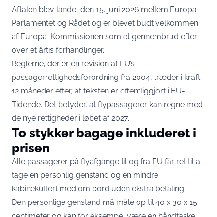
Aftalen blev landet den 15. juni 2026 mellem Europa-
Parlamentet og Rådet og
er blevet budt velkommen
af Europa-Kommissionen
som et gennembrud efter
over et årtis forhandlinger.
Reglerne, der er en revision af EU’s
passagerrettighedsforordning fra 2004, træder i kraft
12 måneder efter, at teksten er offentliggjort i EU-
Tidende. Det betyder, at flypassagerer kan regne med
de nye rettigheder i løbet af 2027.
To stykker bagage inkluderet i
prisen
Alle passagerer på flyafgange til og fra EU får ret til at
tage en personlig genstand og en mindre
kabinekuffert med om bord uden ekstra betaling.
Den personlige genstand må måle op til 40 x 30 x 15
centimeter og kan for eksempel være en håndtaske,