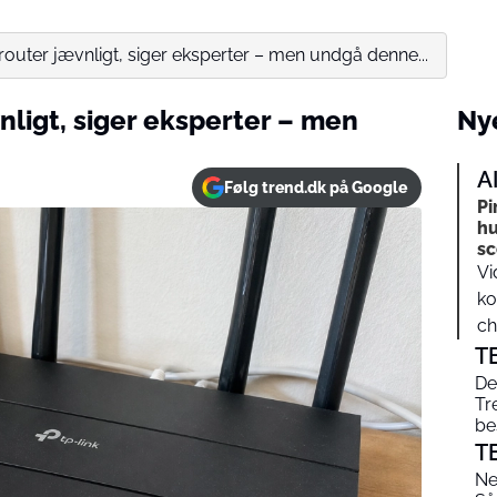
 router jævnligt, siger eksperter – men undgå denne...
nligt, siger eksperter – men
Nye
A
Følg trend.dk på Google
Pi
hu
s
Vi
ko
ch
T
De
Tr
be
T
Ne