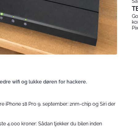
Så
T
Go
ko
Pi
edre wifi og lukke døren for hackere.
re iPhone 18 Pro 9. september: 2nm-chip og Siri der
e 4.000 kroner: Sådan tjekker du bilen inden