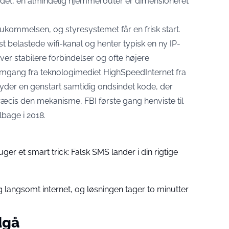
ge det, en almindelig hjemmerouter er dimensioneret
kommelsen, og styresystemet får en frisk start.
 belastede wifi-kanal og henter typisk en ny IP-
iver stabilere forbindelser og ofte højere
emgang fra teknologimediet HighSpeedInternet fra
yder en genstart samtidig ondsindet kode, der
ræcis den mekanisme, FBI første gang henviste til
lbage i 2018.
er et smart trick: Falsk SMS lander i din rigtige
dig langsomt internet, og løsningen tager to minutter
dgå