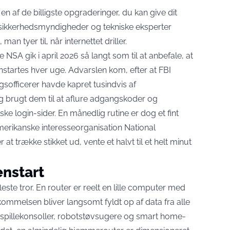
n af de billigste opgraderinger, du kan give dit
ikkerhedsmyndigheder og tekniske eksperter
man tyer til, når internettet driller.
NSA gik i april 2026 så langt som til at anbefale, at
nstartes hver uge
. Advarslen kom, efter at FBI
ngsofficerer havde kapret tusindvis af
 brugt dem til at aflure adgangskoder og
ke login-sider. En månedlig rutine er dog et fint
erikanske interesseorganisation National
at trække stikket ud, vente et halvt til et helt minut
nstart
este tror. En router er reelt en lille computer med
melsen bliver langsomt fyldt op af data fra alle
, spillekonsoller, robotstøvsugere og smart home-