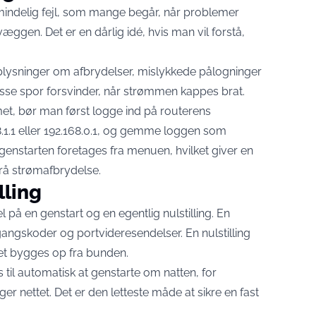
lmindelig fejl, som mange begår, når problemer
væggen. Det er en dårlig idé, hvis man vil forstå,
ysninger om afbrydelser, mislykkede pålogninger
 disse spor forsvinder, når strømmen kappes brat.
et, bør man først logge ind på routerens
68.1.1 eller 192.168.0.1, og gemme loggen som
genstarten foretages fra menuen, hvilket giver en
rå strømafbrydelse.
lling
l på en genstart og en egentlig nulstilling. En
dgangskoder og portvideresendelser. En nulstilling
ket bygges op fra bunden.
il automatisk at genstarte om natten, for
er nettet. Det er den letteste måde at sikre en fast