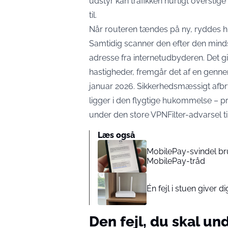
udstyr kan trafikken hurtigt oversti
til.
Når routeren tændes på ny, ryddes hu
Samtidig scanner den efter den mindst
adresse fra internetudbyderen. Det
g
hastigheder
, fremgår det af en genn
januar 2026. Sikkerhedsmæssigt afbr
ligger i den flygtige hukommelse – p
under den store VPNFilter-advarsel ti
Læs også
MobilePay-svindel brug
MobilePay-tråd
Én fejl i stuen giver 
Den fejl, du skal un