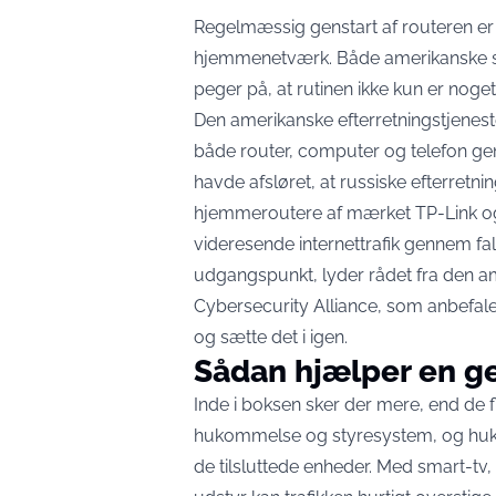
Regelmæssig genstart af routeren er e
hjemmenetværk. Både amerikanske s
peger på, at rutinen ikke kun er noget, 
Den amerikanske efterretningstjeneste 
både router, computer og telefon
ge
havde afsløret, at russiske efterretni
hjemmeroutere af mærket TP-Link og
videresende internettrafik gennem fals
udgangspunkt,
lyder rådet
fra den am
Cybersecurity Alliance, som anbefaler 
og sætte det i igen.
Sådan hjælper en ge
Inde i boksen sker der mere, end de fl
hukommelse og styresystem, og hukom
de tilsluttede enheder. Med smart-tv