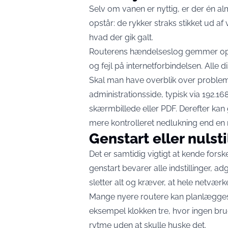
Selv om vanen er nyttig, er der én a
opstår: de rykker straks stikket ud af 
hvad der gik galt.
Routerens hændelseslog gemmer opl
og fejl på internetforbindelsen. Alle
Skal man have overblik over problem
administrationsside, typisk via 192.1
skærmbillede eller PDF. Derefter kan 
mere kontrolleret nedlukning end en 
Genstart eller nulsti
Det er samtidig vigtigt at kende forske
genstart bevarer alle indstillinger, a
sletter alt og kræver, at hele netvær
Mange nyere routere kan planlægges t
eksempel klokken tre, hvor ingen brug
rytme uden at skulle huske det.