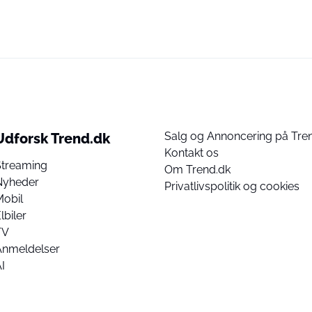
Salg og Annoncering på Tre
Udforsk Trend.dk
Kontakt os
Streaming
Om Trend.dk
Nyheder
Privatlivspolitik og cookies
Mobil
lbiler
TV
Anmeldelser
I