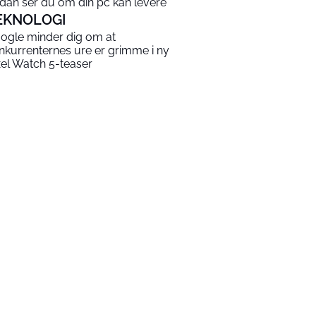
dan ser du om din pc kan levere
EKNOLOGI
ogle minder dig om at
nkurrenternes ure er grimme i ny
xel Watch 5-teaser