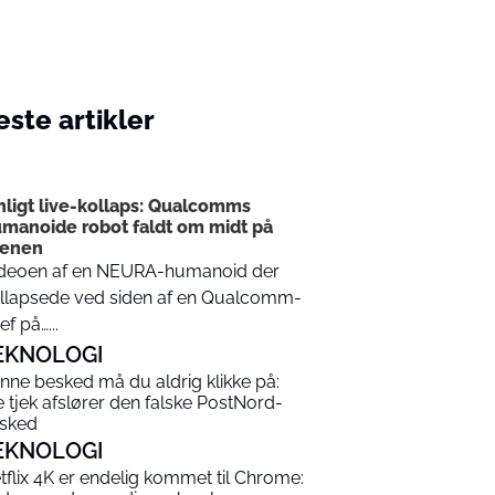
ste artikler
I
nligt live-kollaps: Qualcomms
manoide robot faldt om midt på
cenen
deoen af en NEURA-humanoid der
llapsede ved siden af en Qualcomm-
ef på…...
EKNOLOGI
nne besked må du aldrig klikke på:
e tjek afslører den falske PostNord-
sked
EKNOLOGI
tflix 4K er endelig kommet til Chrome: