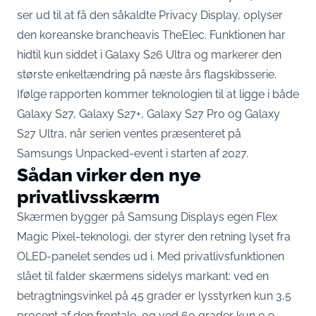
ser ud til at få den såkaldte Privacy Display,
oplyser
den koreanske brancheavis TheElec
. Funktionen har
hidtil kun siddet i Galaxy S26 Ultra og markerer den
største enkeltændring på næste års flagskibsserie.
Ifølge rapporten kommer teknologien til at ligge i både
Galaxy S27, Galaxy S27+, Galaxy S27 Pro og Galaxy
S27 Ultra, når serien ventes præsenteret på
Samsungs Unpacked-event i starten af 2027.
Sådan virker den nye
privatlivsskærm
Skærmen bygger på Samsung Displays egen
Flex
Magic Pixel-teknologi
, der styrer den retning lyset fra
OLED-panelet sendes ud i. Med privatlivsfunktionen
slået til falder skærmens sidelys markant: ved en
betragtningsvinkel på 45 grader er lysstyrken kun 3,5
procent af den frontale, og ved 60 grader kun 0,9