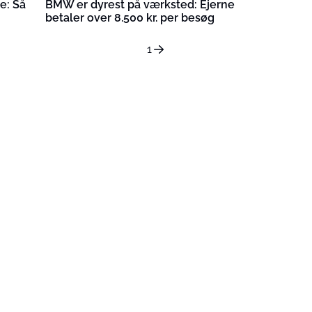
e: Så
BMW er dyrest på værksted: Ejerne
betaler over 8.500 kr. per besøg
1