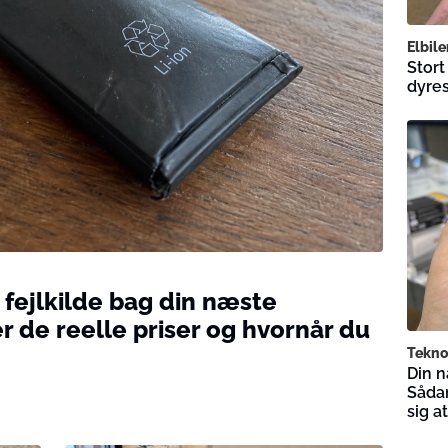
Elbile
Stort
dyres
e fejlkilde bag din næste
r de reelle priser og hvornår du
Tekno
Din n
Sådan
sig a