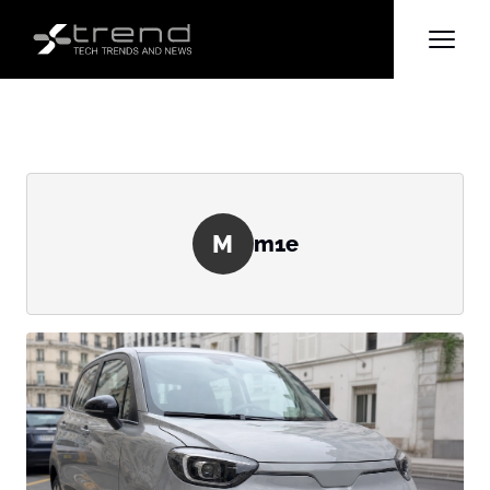
M
m1e