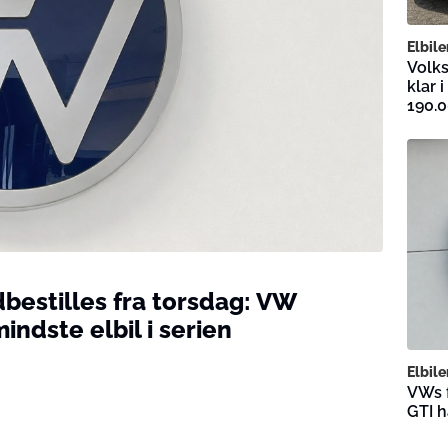
Elbile
Volks
klar 
190.0
dbestilles fra torsdag: VW
indste elbil i serien
Elbile
VWs f
GTI h