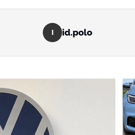
id.polo
I