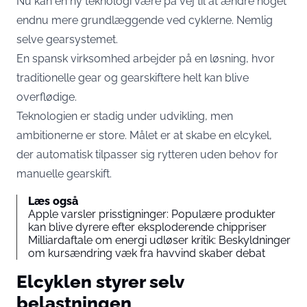
Nu kan en ny teknologi være på vej til at ændre noget
endnu mere grundlæggende ved cyklerne. Nemlig
selve gearsystemet.
En spansk virksomhed arbejder på en løsning, hvor
traditionelle gear og gearskiftere helt kan blive
overflødige.
Teknologien er stadig under udvikling, men
ambitionerne er store. Målet er at skabe en elcykel,
der automatisk tilpasser sig rytteren uden behov for
manuelle gearskift.
Læs også
Apple varsler prisstigninger: Populære produkter
kan blive dyrere efter eksploderende chippriser
Milliardaftale om energi udløser kritik: Beskyldninger
om kursændring væk fra havvind skaber debat
Elcyklen styrer selv
belastningen