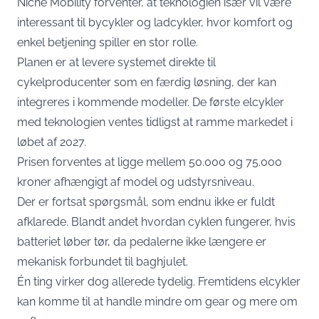
Niche Mobility forventer, at teknologien især vil være
interessant til bycykler og ladcykler, hvor komfort og
enkel betjening spiller en stor rolle.
Planen er at levere systemet direkte til
cykelproducenter som en færdig løsning, der kan
integreres i kommende modeller. De første elcykler
med teknologien ventes tidligst at ramme markedet i
løbet af 2027.
Prisen forventes at ligge mellem 50.000 og 75.000
kroner afhængigt af model og udstyrsniveau.
Der er fortsat spørgsmål, som endnu ikke er fuldt
afklarede. Blandt andet hvordan cyklen fungerer, hvis
batteriet løber tør, da pedalerne ikke længere er
mekanisk forbundet til baghjulet.
Én ting virker dog allerede tydelig. Fremtidens elcykler
kan komme til at handle mindre om gear og mere om