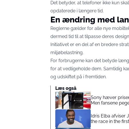
Det betyder, at telefoner ikke kun ska
opdaterede i længere tid.
En ændring med lang
Reglerne gælder for alle nye mobiltel
dermed tid til at tilpasse deres desig
Initiativet er en del af en bredere st
miljøbelastning.
For forbrugerne kan det betyde læng
for at vedligeholde dem. Samtidig k
og udskiftet på i fremtiden.
Læs også
Sony hæver prisen
Men fansene pege
Idris Elba afviser
the race in the firs