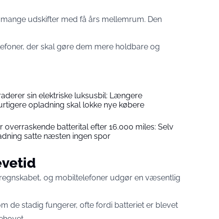
, mange udskifter med få års mellemrum. Den
telefoner, der skal gøre dem mere holdbare og
derer sin elektriske luksusbil: Længere
rtigere opladning skal lokke nye købere
r overraskende batterital efter 16.000 miles: Selv
adning satte næsten ingen spor
evetid
ldsregnskabet, og mobiltelefoner udgør en væsentlig
 de stadig fungerer, ofte fordi batteriet er blevet
behovet.