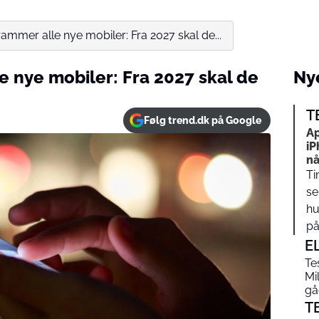
ammer alle nye mobiler: Fra 2027 skal de...
e nye mobiler: Fra 2027 skal de
Nye
T
Følg trend.dk på Google
Ap
iP
nå
Ti
se
hu
på…
E
Te
Mi
gåe
T