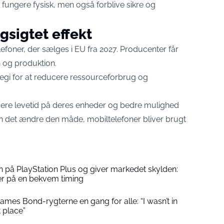
l fungere fysisk, men også forblive sikre og
sigtet effekt
efoner, der sælges i EU fra 2027. Producenter får
n og produktion.
rategi for at reducere ressourceforbrug og
ere levetid på deres enheder og bedre mulighed
an det ændre den måde, mobiltelefoner bliver brugt
 på PlayStation Plus og giver markedet skylden:
r på en bekvem timing
 James Bond-rygterne en gang for alle: “I wasn’t in
t place”