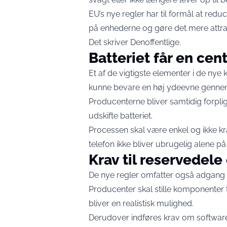
EU’s nye regler har til formål at red
på enhederne og gøre det mere attrakt
Det skriver
Denoffentlige
.
Batteriet får en cent
Et af de vigtigste elementer i de nye 
kunne bevare en høj ydeevne gennem 
Producenterne bliver samtidig forpligt
udskifte batteriet.
Processen skal være enkel og ikke kræ
telefon ikke bliver ubrugelig alene på 
Krav til reservedel
De nye regler omfatter også adgang t
Producenter skal stille komponenter t
bliver en realistisk mulighed.
Derudover indføres krav om software