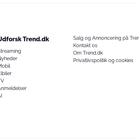
Salg og Annoncering på Tre
Udforsk Trend.dk
Kontakt os
Streaming
Om Trend.dk
Nyheder
Privatlivspolitik og cookies
Mobil
lbiler
TV
Anmeldelser
I