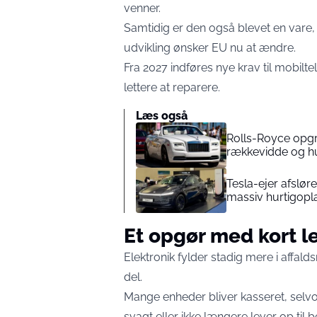
venner.
Samtidig er den også blevet en vare
udvikling ønsker EU nu at ændre.
Fra 2027 indføres nye krav til mobil
lettere at reparere.
Læs også
Rolls-Royce opgra
rækkevidde og hu
Tesla-ejer afsløre
massiv hurtigopl
Et opgør med kort l
Elektronik fylder stadig mere i affa
del.
Mange enheder bliver kasseret, selvom
svagt eller ikke længere lever op til 