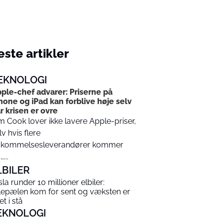
ste artikler
EKNOLOGI
ple-chef advarer: Priserne på
hone og iPad kan forblive høje selv
r krisen er ovre
m Cook lover ikke lavere Apple-priser,
lv hvis flere
kommelsesleverandører kommer
...
LBILER
sla runder 10 millioner elbiler:
lepælen kom for sent og væksten er
t i stå
EKNOLOGI