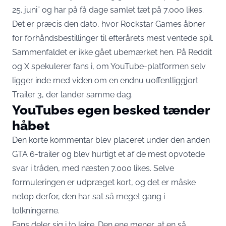
25. juni” og har på få dage samlet tæt på 7.000 likes.
Det er præcis den dato, hvor Rockstar Games åbner
for forhåndsbestillinger til efterårets mest ventede spil.
Sammenfaldet er ikke gået ubemærket hen. På Reddit
og X spekulerer fans i, om YouTube-platformen selv
ligger inde med viden om en endnu uoffentliggjort
Trailer 3, der lander samme dag.
YouTubes egen besked tænder
håbet
Den korte kommentar blev placeret under den anden
GTA 6-trailer og blev hurtigt et af de mest opvotede
svar i tråden,
med næsten 7.000 likes
. Selve
formuleringen er udpræget kort, og det er måske
netop derfor, den har sat så meget gang i
tolkningerne.
Fans deler sig i to lejre. Den ene mener, at en så