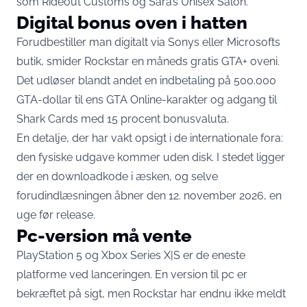
som Rideout Customs og Sara’s Unisex Salon.
Digital bonus oven i hatten
Forudbestiller man digitalt via Sonys eller Microsofts
butik, smider Rockstar
en måneds gratis GTA+ oveni
.
Det udløser blandt andet en indbetaling på 500.000
GTA-dollar til ens GTA Online-karakter og adgang til
Shark Cards med 15 procent bonusvaluta.
En detalje, der har vakt opsigt i de internationale fora:
den fysiske udgave kommer uden disk. I stedet ligger
der en downloadkode i æsken, og selve
forudindlæsningen åbner den 12. november 2026, en
uge før release.
Pc-version må vente
PlayStation 5 og Xbox Series X|S er de eneste
platforme ved lanceringen. En version til pc er
bekræftet på sigt, men
Rockstar har endnu ikke meldt