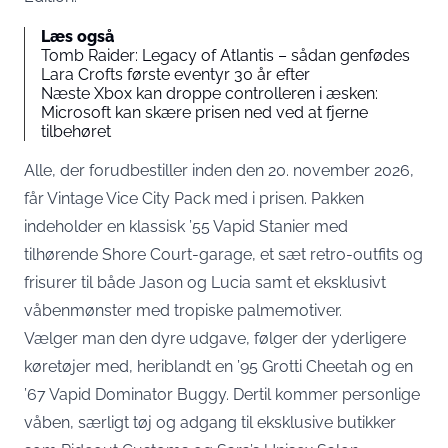
Læs også
Tomb Raider: Legacy of Atlantis – sådan genfødes
Lara Crofts første eventyr 30 år efter
Næste Xbox kan droppe controlleren i æsken:
Microsoft kan skære prisen ned ved at fjerne
tilbehøret
Alle, der forudbestiller inden den 20. november 2026,
får
Vintage Vice City Pack
med i prisen. Pakken
indeholder en klassisk ’55 Vapid Stanier med
tilhørende Shore Court-garage, et sæt retro-outfits og
frisurer til både Jason og Lucia samt et eksklusivt
våbenmønster med tropiske palmemotiver.
Vælger man den dyre udgave,
følger der yderligere
køretøjer med
, heriblandt en ’95 Grotti Cheetah og en
’67 Vapid Dominator Buggy. Dertil kommer personlige
våben, særligt tøj og adgang til eksklusive butikker