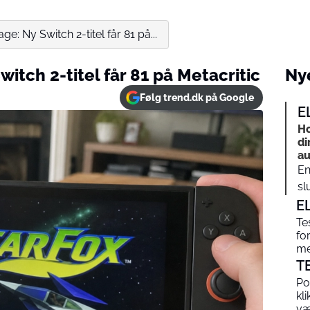
age: Ny Switch 2-titel får 81 på...
Switch 2-titel får 81 på Metacritic
Nye
Følg trend.dk på Google
E
Ho
di
au
En
sl
E
Te
fo
me
T
Po
kl
v