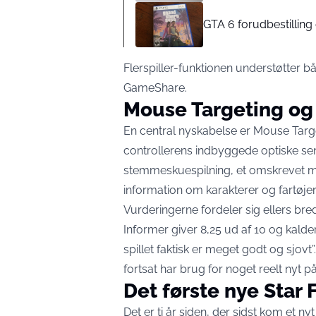
GTA 6 forudbestilling 
Flerspiller-funktionen understøtter
GameShare.
Mouse Targeting og
En central nyskabelse er Mouse Targ
controllerens indbyggede optiske sen
stemmeskuespilning, et omskrevet m
information om karakterer og fartøjer
Vurderingerne fordeler sig ellers b
Informer giver 8,25 ud af 10 og kalde
spillet faktisk er meget godt og sjov
fortsat har brug for noget reelt nyt på
Det første nye Star Fo
Det er ti år siden, der sidst kom et ny