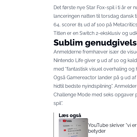
Det første nye Star Fox-spil i ti år er
lanceringen natten til torsdag dansk t
64, scorer 81 ud af 100 på
Metacritic
Titlen er en Switch 2-eksklusiv og ud
Sublim genudgivels
Anmelderne fremhæver især de visue
Nintendo Life giver 9 ud af 10 og kald
med “fantastisk visuel overhaling og 
Også
Gamereactor lander på 9 ud af
hidtil bedste nyindspilning”. Anmeld
Challenge Mode med seks opgaver pr. 
spil”.
Læs også
YouTube skriver “vi er
betyder