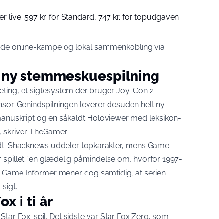
er live: 597 kr. for Standard, 747 kr. for topudgaven
 både online-kampe og lokal sammenkobling via
 ny stemmeskuespilning
eting, et sigtesystem der bruger Joy-Con 2-
sor. Genindspilningen leverer desuden helt ny
anuskript og en såkaldt Holoviewer med leksikon-
,
skriver TheGamer
.
redt. Shacknews uddeler topkarakter, mens Game
r spillet “en glædelig påmindelse om, hvorfor 1997-
t”. Game Informer mener dog samtidig, at serien
 sigt.
x i ti år
t Star Fox-spil. Det sidste var Star Fox Zero, som