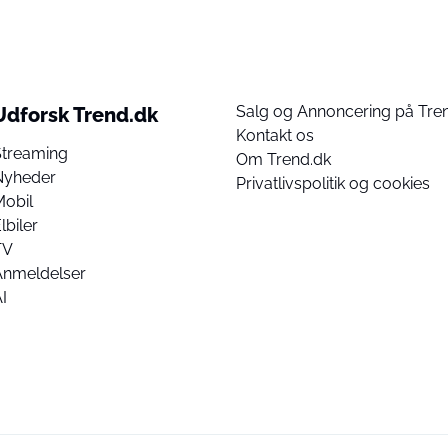
Salg og Annoncering på Tre
Udforsk Trend.dk
Kontakt os
Streaming
Om Trend.dk
Nyheder
Privatlivspolitik og cookies
Mobil
lbiler
TV
Anmeldelser
I