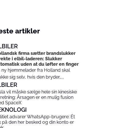
ste artikler
LBILER
llandsk firma sætter brandslukker
rekte i elbil-laderen: Slukker
tomatisk uden at du løfter en finger
 ny hjemmelader fra Holland skal
ukke sig selv, hvis den bryder…...
LBILER
sla vil måske sælge hele sin kinesiske
rretning: Årsagen er en mulig fusion
d SpaceX
EKNOLOGI
litiet advarer WhatsApp-brugere: Ét
ik på den her besked og din konto er
æk