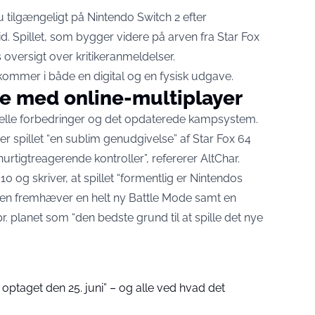
 nu tilgængeligt på Nintendo Switch 2 efter
id. Spillet, som bygger videre på arven fra Star Fox
s oversigt over kritikeranmeldelser
.
kommer i både en digital og en fysisk udgave.
e med online-multiplayer
lle forbedringer og det opdaterede kampsystem.
er spillet “en sublim genudgivelse” af Star Fox 64
hurtigtreagerende kontroller”,
refererer AltChar
.
 10
og skriver, at spillet “formentlig er Nintendos
eren fremhæver en helt ny Battle Mode samt en
planet som “den bedste grund til at spille det nye
 optaget den 25. juni” – og alle ved hvad det