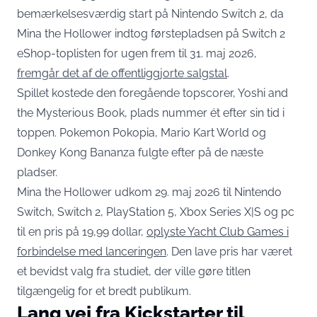
bemærkelsesværdig start på Nintendo Switch 2, da
Mina the Hollower indtog førstepladsen på Switch 2
eShop-toplisten for ugen frem til 31. maj 2026,
fremgår det af de offentliggjorte salgstal
.
Spillet kostede den foregående topscorer, Yoshi and
the Mysterious Book, plads nummer ét efter sin tid i
toppen. Pokemon Pokopia, Mario Kart World og
Donkey Kong Bananza fulgte efter på de næste
pladser.
Mina the Hollower udkom 29. maj 2026 til Nintendo
Switch, Switch 2, PlayStation 5, Xbox Series X|S og pc
til en pris på 19,99 dollar,
oplyste Yacht Club Games i
forbindelse med lanceringen
. Den lave pris har været
et bevidst valg fra studiet, der ville gøre titlen
tilgængelig for et bredt publikum.
Lang vej fra Kickstarter til