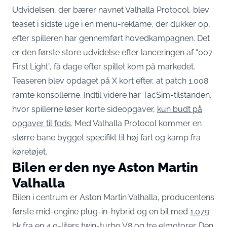
Udvidelsen, der bærer navnet Valhalla Protocol, blev
teaset i sidste uge i en menu-reklame, der dukker op,
efter spilleren har gennemført hovedkampagnen. Det
er den første store udvidelse efter lanceringen af “007
First Light”, få dage efter spillet kom på markedet.
Teaseren blev opdaget på X kort efter, at patch 1.008
ramte konsollerne. Indtil videre har TacSim-tilstanden,
hvor spillerne løser korte sideopgaver,
kun budt på
opgaver til fods
. Med Valhalla Protocol kommer en
større bane bygget specifikt til høj fart og kamp fra
køretøjet.
Bilen er den nye Aston Martin
Valhalla
Bilen i centrum er Aston Martin Valhalla, producentens
første mid-engine plug-in-hybrid og en bil med
1.079
hk fra en 4,0-liters twin-turbo V8 og tre elmotorer
. Den