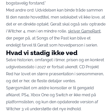
bogstavelig forstand.”
Med andre ord: Udvidelsen kan binde tråde sammen
til den næste hovedtitel, men selskabet vil ikke love, at
det er en direkte optakt. Geralt skal også selv optræde
i Witcher 4, men i en mindre rolle,
skriver GameRant
,
der peger på, at Songs of the Past kan blive et
endeligt farvel til Geralt som hovedperson i serien.
Hvad vi stadig ikke ved
Selve historien, omfanget i timer, prisen og en konkret
udgivelsesdato i 2027 er fortsat ukendt. CD Projekt
Red har lovet en større præsentation i sensommeren,
og det er her, de fleste detaljer ventes.
Spørgsmålet om ældre konsoller er til gengæld
afklaret. PS4, Xbox One og Switch er ikke med på
platformslisten, og kun den opdaterede version af
Witcher 3 vil understøtte det nye indhold.