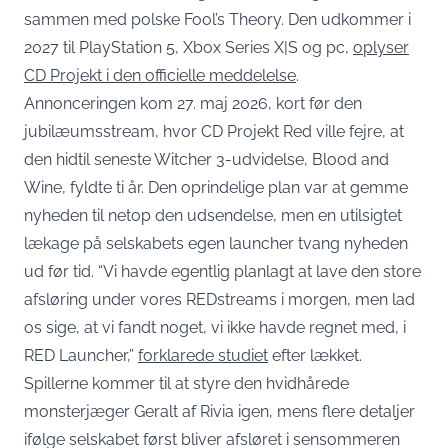
sammen med polske Fool’s Theory. Den udkommer i
2027 til PlayStation 5, Xbox Series X|S og pc,
oplyser
CD Projekt i den officielle meddelelse
.
Annonceringen kom 27. maj 2026, kort før den
jubilæumsstream, hvor CD Projekt Red ville fejre, at
den hidtil seneste Witcher 3-udvidelse, Blood and
Wine, fyldte ti år. Den oprindelige plan var at gemme
nyheden til netop den udsendelse, men en utilsigtet
lækage på selskabets egen launcher tvang nyheden
ud før tid. “Vi havde egentlig planlagt at lave den store
afsløring under vores REDstreams i morgen, men lad
os sige, at vi fandt noget, vi ikke havde regnet med, i
RED Launcher,”
forklarede studiet
efter lækket.
Spillerne kommer til at styre den hvidhårede
monsterjæger Geralt af Rivia igen, mens flere detaljer
ifølge selskabet først bliver afsløret i sensommeren