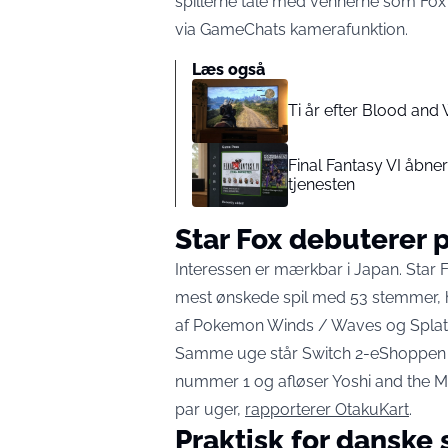
spillerne tale med vennerne som Fox 
via GameChats kamerafunktion.
Læs også
Ti år efter Blood and 
Final Fantasy VI åbne
tjenesten
Star Fox debuterer 
Interessen er mærkbar i Japan. Star 
mest ønskede spil med 53 stemmer, hvi
af Pokemon Winds / Waves og Splatoo
Samme uge står Switch 2-eShoppen i 
nummer 1 og afløser Yoshi and the My
par uger,
rapporterer OtakuKart
.
Praktisk for danske 