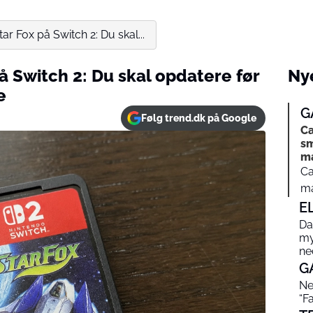
Star Fox på Switch 2: Du skal...
 på Switch 2: Du skal opdatere før
Nye
e
G
Følg trend.dk på Google
Ca
sm
m
Ca
ma
E
Dat
my
ne
G
Ne
“F