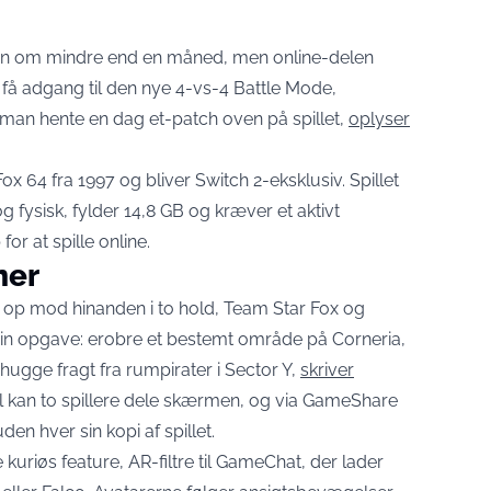
gen om mindre end en måned, men online-delen
at få adgang til den nye 4-vs-4 Battle Mode,
man hente en dag et-patch oven på spillet,
oplyser
ox 64 fra 1997 og bliver Switch 2-eksklusiv. Spillet
og fysisk, fylder 14,8 GB og kræver et aktivt
r at spille online.
ner
re op mod hinanden i to hold, Team Star Fox og
 sin opgave: erobre et bestemt område på Corneria,
 hugge fragt fra rumpirater i Sector Y,
skriver
l kan to spillere dele skærmen, og via GameShare
en hver sin kopi af spillet.
uriøs feature, AR-filtre til GameChat, der lader