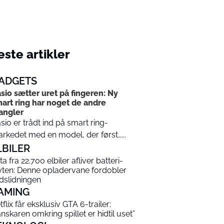
ste artikler
ADGETS
sio sætter uret på fingeren: Ny
art ring har noget de andre
angler
sio er trådt ind på smart ring-
rkedet med en model, der først…...
LBILER
a fra 22.700 elbiler afliver batteri-
ten: Denne opladervane fordobler
dslidningen
AMING
tflix får eksklusiv GTA 6-trailer:
anskaren omkring spillet er hidtil uset”