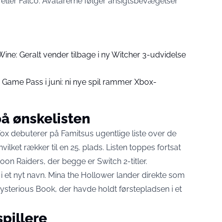
eller Falco. Avatarerne følger ansigtsbevægelser
Wine: Geralt vender tilbage i ny Witcher 3-udvidelse
r Game Pass i juni: ni nye spil rammer Xbox-
på ønskelisten
Fox debuterer på Famitsus ugentlige liste over de
lket rækker til en 25. plads. Listen toppes fortsat
n Raiders, der begge er Switch 2-titler.
et nyt navn. Mina the Hollower lander direkte som
sterious Book, der havde holdt førstepladsen i et
spillere