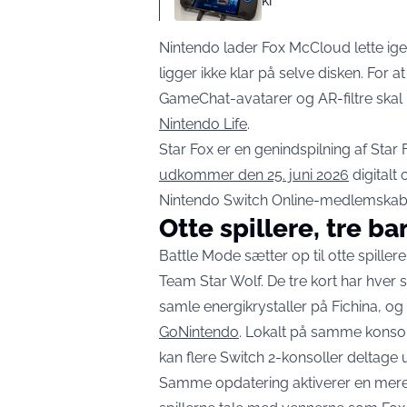
kr
Nintendo lader Fox McCloud lette i
ligger ikke klar på selve disken. For 
GameChat-avatarer og AR-filtre skal 
Nintendo Life
.
Star Fox er en genindspilning af Star F
udkommer den 25. juni 2026
digitalt 
Nintendo Switch Online-medlemskab fo
Otte spillere, tre ba
Battle Mode sætter op til otte spille
Team Star Wolf. De tre kort har hver
samle energikrystaller på Fichina, og
GoNintendo
. Lokalt på samme konso
kan flere Switch 2-konsoller deltage ud
Samme opdatering aktiverer en mere k