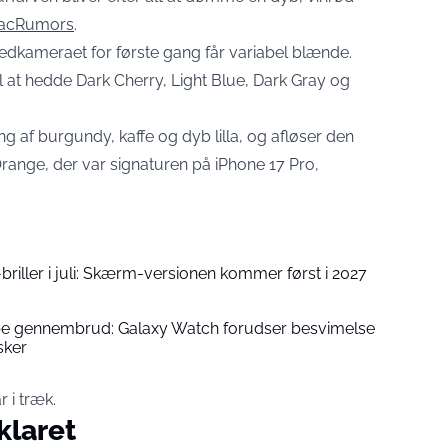
MacRumors
.
vedkameraet for første gang får variabel blænde.
il at hedde Dark Cherry, Light Blue, Dark Gray og
 af burgundy, kaffe og dyb lilla, og afløser den
range, der var signaturen på iPhone 17 Pro,
riller i juli: Skærm-versionen kommer først i 2027
gennembrud: Galaxy Watch forudser besvimelse
sker
r i træk.
klaret