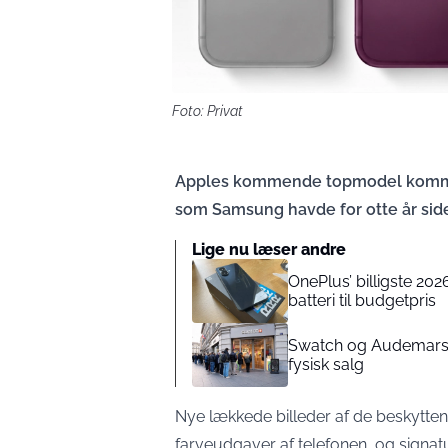
Foto: Privat
Apples kommende topmodel kommer
som Samsung havde for otte år sid
Lige nu læser andre
OnePlus’ billigste 202
batteri til budgetpris
Swatch og Audemars P
fysisk salg
Nye lækkede billeder af de beskyttend
farveudgaver af telefonen, og signatu