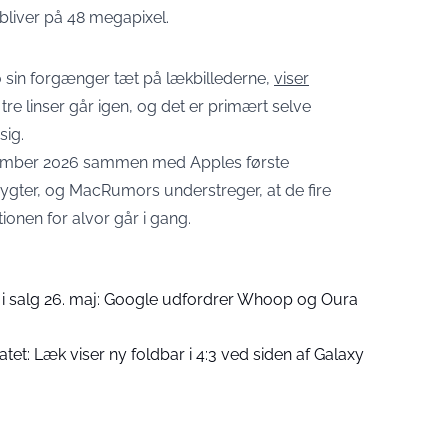
bliver på 48 megapixel.
o sin forgænger tæt på lækbillederne,
viser
tre linser går igen, og det er primært selve
sig.
tember 2026 sammen med Apples første
er rygter, og MacRumors understreger, at de fire
ionen for alvor går i gang.
r i salg 26. maj: Google udfordrer Whoop og Oura
tet: Læk viser ny foldbar i 4:3 ved siden af Galaxy