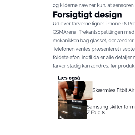
og kilderne nævner kun, at sensoren 
Forsigtigt design
Ud over farverne ligner iPhone 18 Pr
GSMArena
. Trekantsopstillingen med 
mekanikken bag glasset, der ændrer 
Telefonen ventes præsenteret i sep
foldetelefon. Indtil da er alle detalj
farver stadig kan ændres, før produkt
Læs også
Skærmløs Fitbit Ai
Samsung skifter forma
Z Fold 8