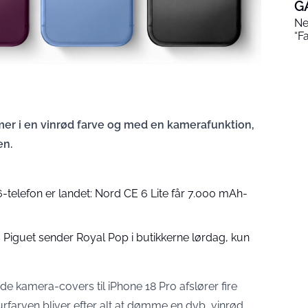
G
Ne
“F
 i en vinrød farve og med en kamerafunktion,
en.
6-telefon er landet: Nord CE 6 Lite får 7.000 mAh-
iguet sender Royal Pop i butikkerne lørdag, kun
e kamera-covers til iPhone 18 Pro afslører fire
rfarven bliver efter alt at dømme en dyb, vinrød