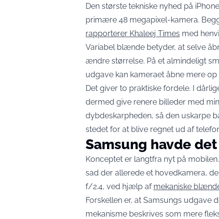
Den største tekniske nyhed på iPhone 
primære 48 megapixel-kamera. Begge 
rapporterer Khaleej Times
med henvisn
Variabel blænde betyder, at selve åbni
ændre størrelse. På et almindeligt s
udgave kan kameraet åbne mere op i m
Det giver to praktiske fordele. I dårl
dermed give renere billeder med min
dybdeskarpheden, så den uskarpe bag
stedet for at blive regnet ud af telef
Samsung havde det 
Konceptet er langtfra nyt på mobilen
sad der allerede et hovedkamera, der k
f/2.4, ved hjælp af
mekaniske blænde
Forskellen er, at Samsungs udgave d
mekanisme beskrives som mere fleksib