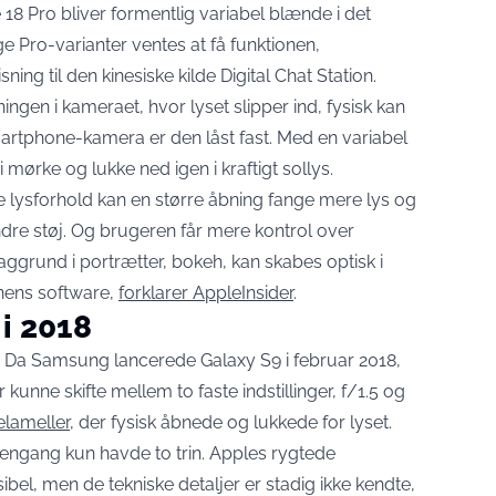
18 Pro bliver formentlig variabel blænde i det
Pro-varianter ventes at få funktionen,
ing til den kinesiske kilde Digital Chat Station.
ngen i kameraet, hvor lyset slipper ind, fysisk kan
martphone-kamera er den låst fast. Med en variabel
ørke og lukke ned igen i kraftigt sollys.
ige lysforhold kan en større åbning fange mere lys og
dre støj. Og brugeren får mere kontrol over
grund i portrætter, bokeh, kan skabes optisk i
onens software,
forklarer AppleInsider
.
i 2018
. Da Samsung lancerede Galaxy S9 i februar 2018,
unne skifte mellem to faste indstillinger, f/1.5 og
lameller
, der fysisk åbnede og lukkede for lyset.
engang kun havde to trin. Apples rygtede
el, men de tekniske detaljer er stadig ikke kendte,