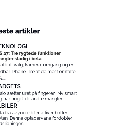
ste artikler
EKNOLOGI
S 27: Tre rygtede funktioner
ngler stadig i beta
atbot-valg, kamera-omgang og en
ldbar iPhone: Tre af de mest omtalte
…...
ADGETS
sio sætter uret på fingeren: Ny smart
ng har noget de andre mangler
LBILER
a fra 22.700 elbiler afliver batteri-
ten: Denne opladervane fordobler
dslidningen