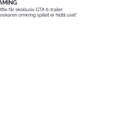
AMING
tflix får eksklusiv GTA 6-trailer:
anskaren omkring spillet er hidtil uset”