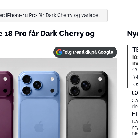
r: iPhone 18 Pro får Dark Cherry og variabel...
 18 Pro får Dark Cherry og
Nye
T
Følg trend.dk på Google
iO
ma
Ch
fo
iOS
G
Ca
ri
E
Dat
my
ne