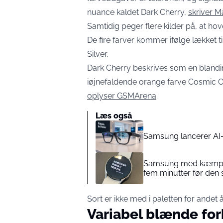
nuance kaldet Dark Cherry,
skriver 
Samtidig peger flere kilder på, at ho
De fire farver kommer ifølge lækket t
Silver.
Dark Cherry beskrives som en blanding
iøjnefaldende orange farve Cosmic O
oplyser GSMArena
.
Læs også
Samsung lancerer AI-b
Samsung med kæmpe 
fem minutter før den 
Sort er ikke med i paletten for andet å
Variabel blænde for