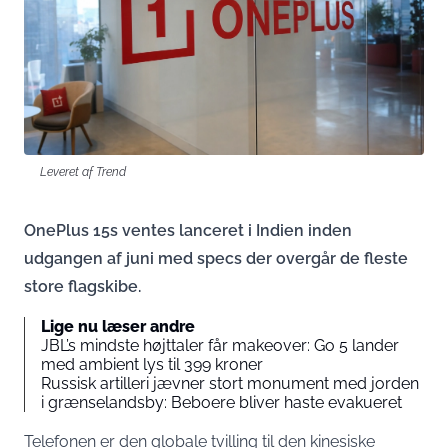
Leveret af Trend
OnePlus 15s ventes lanceret i Indien inden
udgangen af juni med specs der overgår de fleste
store flagskibe.
Lige nu læser andre
JBL’s mindste højttaler får makeover: Go 5 lander
med ambient lys til 399 kroner
Russisk artilleri jævner stort monument med jorden
i grænselandsby: Beboere bliver haste evakueret
Telefonen er den globale tvilling til den kinesiske