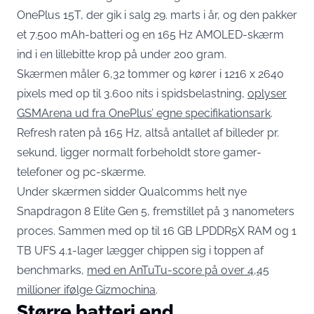
OnePlus 15T, der gik i salg 29. marts i år, og den pakker
et 7.500 mAh-batteri og en 165 Hz AMOLED-skærm
ind i en lillebitte krop på under 200 gram.
Skærmen måler 6,32 tommer og kører i 1216 x 2640
pixels med op til 3.600 nits i spidsbelastning,
oplyser
GSMArena ud fra OnePlus’ egne specifikationsark
.
Refresh raten på 165 Hz, altså antallet af billeder pr.
sekund, ligger normalt forbeholdt store gamer-
telefoner og pc-skærme.
Under skærmen sidder Qualcomms helt nye
Snapdragon 8 Elite Gen 5, fremstillet på 3 nanometers
proces. Sammen med op til 16 GB LPDDR5X RAM og 1
TB UFS 4.1-lager lægger chippen sig i toppen af
benchmarks,
med en AnTuTu-score på over 4,45
millioner ifølge Gizmochina
.
Større batteri end