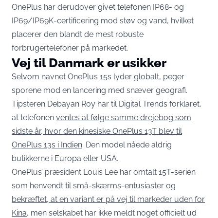
OnePlus har derudover givet telefonen IP68- og
IP69/IP69K-certificering mod støv og vand, hvilket
placerer den blandt de mest robuste
forbrugertelefoner på markedet.
Vej til Danmark er usikker
Selvom navnet OnePlus 15s lyder globalt, peger
sporene mod en lancering med snæver geografi.
Tipsteren Debayan Roy har til Digital Trends forklaret,
at telefonen
ventes at følge samme drejebog som
sidste år, hvor den kinesiske OnePlus 13T blev til
OnePlus 13s i Indien
. Den model nåede aldrig
butikkerne i Europa eller USA.
OnePlus’ præsident Louis Lee har omtalt 15T-serien
som henvendt til små-skærms-entusiaster og
bekræftet, at en variant er på vej til markeder uden for
Kina
, men selskabet har ikke meldt noget officielt ud