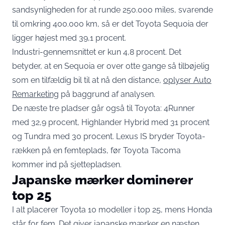
sandsynligheden for at runde 250.000 miles, svarende
til omkring 400.000 km, så er det Toyota Sequoia der
ligger højest med 39,1 procent.
Industri-gennemsnittet er kun 4,8 procent. Det
betyder, at en Sequoia er over otte gange så tilbøjelig
som en tilfældig bil til at nå den distance,
oplyser Auto
Remarketing
på baggrund af analysen.
De næste tre pladser går også til Toyota: 4Runner
med 32,9 procent, Highlander Hybrid med 31 procent
og Tundra med 30 procent. Lexus IS bryder Toyota-
rækken på en femteplads, før Toyota Tacoma
kommer ind på sjettepladsen.
Japanske mærker dominerer
top 25
I alt placerer Toyota 10 modeller i top 25, mens Honda
står for fem. Det giver japanske mærker en næsten