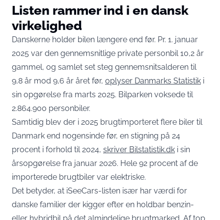
Listen rammer ind i en dansk
virkelighed
Danskerne holder bilen længere end før. Pr. 1. januar
2025 var den gennemsnitlige private personbil 10,2 år
gammel, og samlet set steg gennemsnitsalderen til
9,8 år mod 9,6 år året før,
oplyser Danmarks Statistik
i
sin opgørelse fra marts 2025. Bilparken voksede til
2.864.900 personbiler.
Samtidig blev der i 2025 brugtimporteret flere biler til
Danmark end nogensinde før, en stigning på 24
procent i forhold til 2024,
skriver Bilstatistik.dk
i sin
årsopgørelse fra januar 2026. Hele 92 procent af de
importerede brugtbiler var elektriske.
Det betyder, at iSeeCars-listen især har værdi for
danske familier der kigger efter en holdbar benzin-
eller hybridbil på det almindelige brugtmarked. Af top