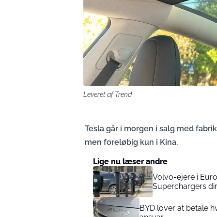
Leveret af Trend
Tesla går i morgen i salg med fabri
men foreløbig kun i Kina.
Lige nu læser andre
Volvo-ejere i Euro
Superchargers dir
BYD lover at betale hv