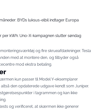
 måneder: BYDs luksus-elbil indtager Europa
oner per kWh: Uno-X-kampagnen slutter søndag
 monteringsværktøj og fire skrueafdækninger. Tesla
nanden med at montere den, og tilbyder også
icecentre mod ekstra betaling.
er
skærmen kun passer til Model Y-eksemplarer
, altså den opdaterede udgave kendt som Juniper.
astgørelsespunkter i tagrammen og kan ikke
ing.
sts og verificeret, at skærmen ikke generer