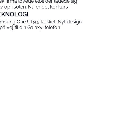
sk firma lovede elbil der ladede sig
lv op i solen: Nu er det konkurs
EKNOLOGI
msung One UI 9.5 lækket: Nyt design
 på vej til din Galaxy-telefon