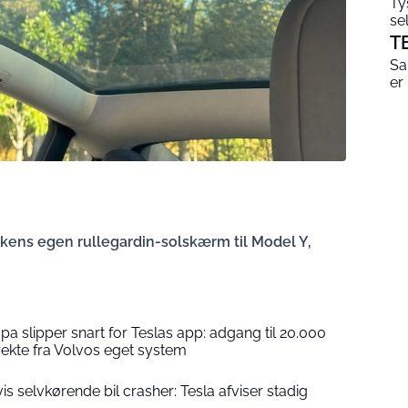
Ty
se
T
Sa
er
kkens egen rullegardin-solskærm til Model Y,
pa slipper snart for Teslas app: adgang til 20.000
ekte fra Volvos eget system
is selvkørende bil crasher: Tesla afviser stadig