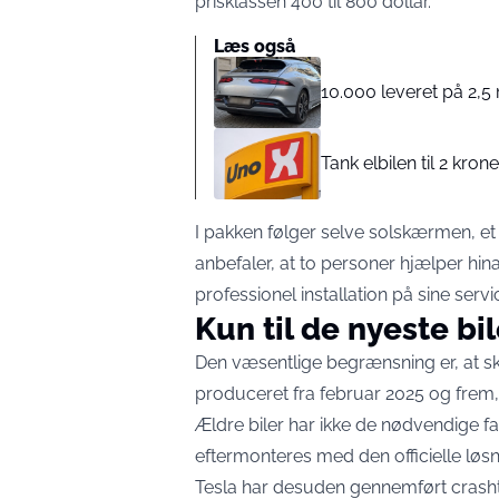
prisklassen 400 til 800 dollar.
Læs også
10.000 leveret på 2,5
Tank elbilen til 2 kr
I pakken følger selve solskærmen, et
anbefaler, at to personer hjælper hi
professionel installation på sine serv
Kun til de nyeste bil
Den væsentlige begrænsning er, at 
produceret fra februar 2025 og frem
Ældre biler har ikke de nødvendige f
eftermonteres med den officielle løsn
Tesla har desuden gennemført crashte