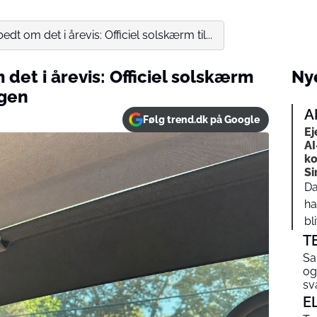
edt om det i årevis: Officiel solskærm til...
 det i årevis: Officiel solskærm
Nye
rgen
A
Følg trend.dk på Google
Ej
AI
ko
Sir
Da
ha
bli
T
Sa
og
sv
E