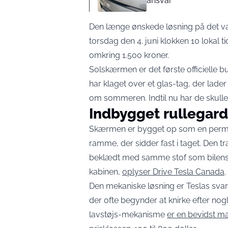
ansvar
Den længe ønskede løsning på det var
torsdag den 4. juni klokken 10 lokal tid.
omkring 1.500 kroner.
Solskærmen er det første officielle bud
har klaget over et glas-tag, der lade
om sommeren. Indtil nu har de skullet 
Indbygget rullegardi
Skærmen er bygget op som en perman
ramme, der sidder fast i taget. Den 
beklædt med samme stof som bilens l
kabinen,
oplyser Drive Tesla Canada
.
Den mekaniske løsning er Teslas sva
der ofte begynder at knirke efter no
lavstøjs-mekanisme
er en bevidst m