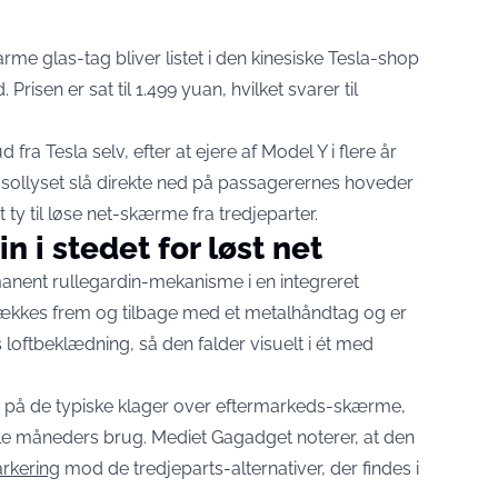
me glas-tag bliver listet i den kinesiske Tesla-shop
 Prisen er sat til 1.499 yuan, hvilket svarer til
 fra Tesla selv, efter at ejere af Model Y i flere år
r sollyset slå direkte ned på passagerernes hoveder
ty til løse net-skærme fra tredjeparter.
n i stedet for løst net
ent rullegardin-mekanisme i en integreret
trækkes frem og tilbage med et metalhåndtag og er
oftbeklædning, så den falder visuelt i ét med
r på de typiske klager over eftermarkeds-skærme,
gle måneders brug. Mediet Gagadget noterer, at den
arkering
mod de tredjeparts-alternativer, der findes i