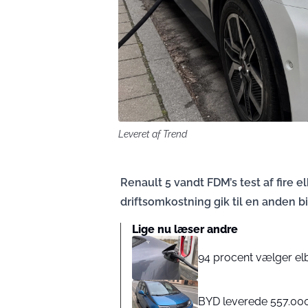
Leveret af Trend
Renault 5 vandt FDM’s test af fire e
driftsomkostning gik til en anden bi
Lige nu læser andre
94 procent vælger elbi
BYD leverede 557.000 e