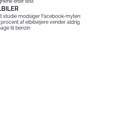
gnene efter test
LBILER
t studie modsiger Facebook-myten:
 procent af elbilsejere vender aldrig
bage til benzin