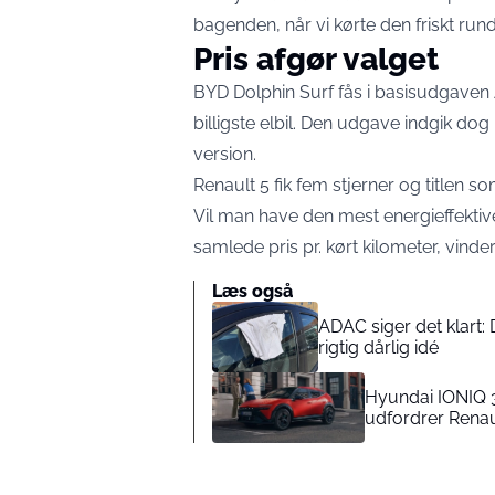
bagenden, når vi kørte den friskt rund
Pris afgør valget
BYD Dolphin Surf
fås i basisudgaven 
billigste elbil. Den udgave indgik d
version.
Renault 5 fik fem stjerner og titlen som
Vil man have den mest energieffektive 
samlede pris pr. kørt kilometer, vinde
Læs også
ADAC siger det klart:
rigtig dårlig idé
Hyundai IONIQ 3 
udfordrer Renaul