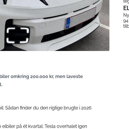
te
E
Ny
94
til
lbiler omkring 200.000 kr, men laveste
l.
l: Sådan finder du den rigtige brugte i 2026
lbiler på ét kvartal: Tesla overhalet igen