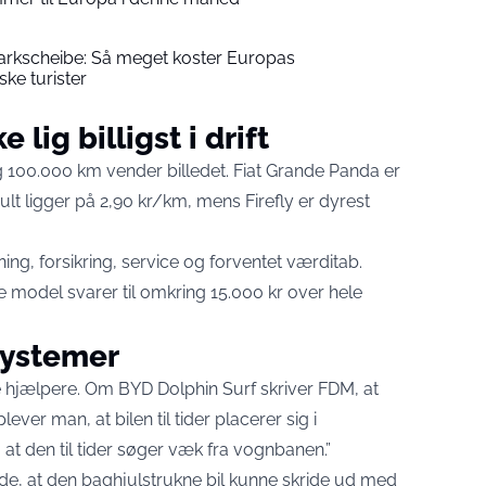
arkscheibe: Så meget koster Europas
ke turister
 lig billigst i drift
 100.000 km vender billedet. Fiat Grande Panda er
lt ligger på 2,90 kr/km, mens Firefly er dyrest
ing, forsikring, service og forventet værditab.
e model svarer til omkring 15.000 kr over hele
tsystemer
iske hjælpere. Om BYD Dolphin Surf skriver FDM, at
ver man, at bilen til tider placerer sig i
at den til tider søger væk fra vognbanen.”
vede, at den baghjulstrukne bil kunne skride ud med