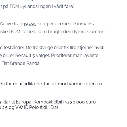
t på FDM Jyllandsringen i vådt føre.”
Active fra 149.995 kr
og er dermed Danmarks
og ikke i FDM-testen, som brugte den dyrere Comfort-
 testvinder. De tre øvrige biler fik fire stjerner hver.
bil, er Renault 5 valget. Prioriterer man laveste
r Fiat Grande Panda.
 Derfor er håndklæde-tricket mod varme i bilen en
klar til Europa: Kompakt elbil fra 30.000 euro
t 5 og VW ID.Polo (tidl. ID.2)