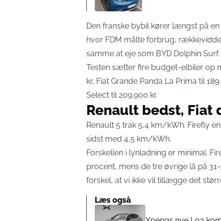
Den franske bybil kører længst på en
hvor FDM målte forbrug, rækkevidde
samme at eje som BYD Dolphin Surf.
Testen sætter fire budget-elbiler op
kr, Fiat Grande Panda La Prima til 189.
Select til 209.900 kr.
Renault bedst, Fiat 
Renault 5 trak 5,4 km/kWh. Firefly e
sidst med 4,5 km/kWh.
Forskellen i lynladning er minimal. Fir
procent, mens de tre øvrige lå på 31-
forskel, at vi ikke vil tillægge det stør
Læs også
Xpengs nye L03 kom