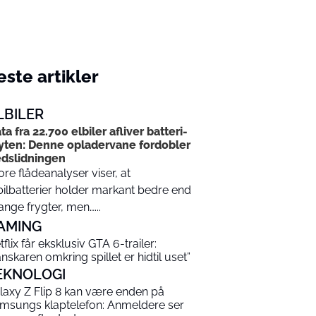
ste artikler
LBILER
ta fra 22.700 elbiler afliver batteri-
ten: Denne opladervane fordobler
dslidningen
ore flådeanalyser viser, at
bilbatterier holder markant bedre end
nge frygter, men…...
AMING
tflix får eksklusiv GTA 6-trailer:
anskaren omkring spillet er hidtil uset”
EKNOLOGI
laxy Z Flip 8 kan være enden på
msungs klaptelefon: Anmeldere ser