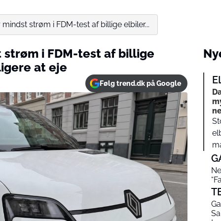
mindst strøm i FDM-test af billige elbiler...
 strøm i FDM-test af billige
Nye
ligere at eje
E
Følg trend.dk på Google
Da
my
ne
St
el
ma
G
Ne
“F
T
Ga
Sa