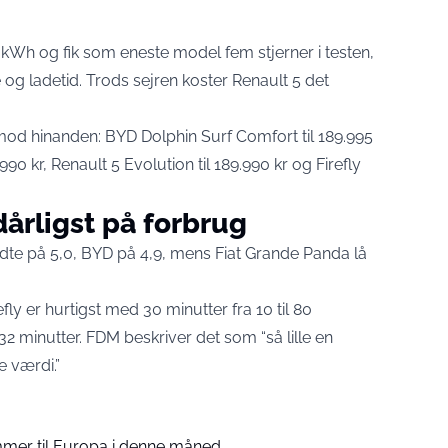
 kWh og fik som eneste model fem stjerner i testen,
 og ladetid
. Trods sejren koster Renault 5 det
 mod hinanden: BYD Dolphin Surf Comfort til 189.995
990 kr, Renault 5 Evolution til 189.990 kr og Firefly
dårligst på forbrug
ndte på 5,0, BYD på 4,9, mens Fiat Grande Panda lå
efly er hurtigst med 30 minutter fra 10 til 80
32 minutter. FDM beskriver det som “så lille en
re værdi.”
mer til Europa i denne måned