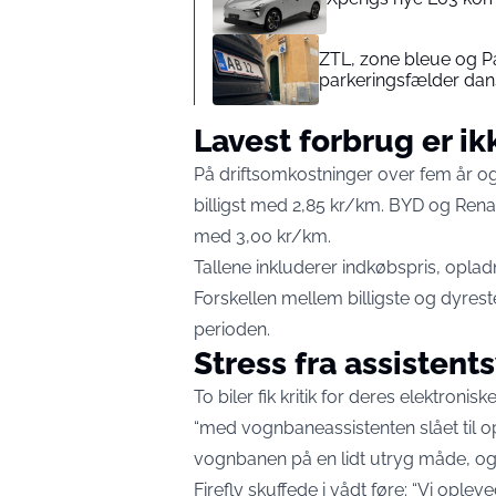
ZTL, zone bleue og P
parkeringsfælder dans
Lavest forbrug er ikke
På driftsomkostninger over fem år og
billigst med 2,85 kr/km. BYD og Renau
med 3,00 kr/km.
Tallene inkluderer indkøbspris, opladn
Forskellen mellem billigste og dyrest
perioden.
Stress fra assisten
To biler fik kritik for deres elektron
“med vognbaneassistenten slået til ople
vognbanen på en lidt utryg måde, og 
Firefly skuffede i vådt føre: “Vi ople