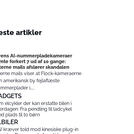
ste artikler
I
yens AI-nummerpladekameraer
mte forkert 7 ud af 10 gange:
terne mails afslører skandalen
terne mails viser at Flock-kameraerne
en amerikansk by fejlaflæste
mmerplader i…...
ADGETS
m elcykler der kan erstatte bilen i
erdagen: Fra pendling til ladcykel
d plads til to børn
LBILER
 kræver told mod kinesiske plug-in