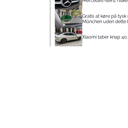
Mercedes-Benz risike
Gratis at køre på tysk
München uden dette 
Xiaomi taber knap 40.