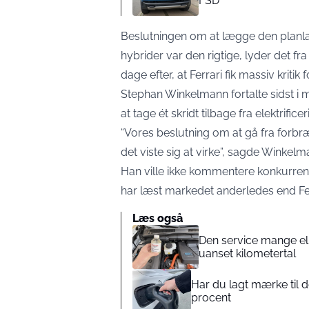
FSD
Beslutningen om at lægge den planla
hybrider var den rigtige, lyder det 
dage efter, at Ferrari fik massiv kritik fo
Stephan Winkelmann fortalte sidst i m
at tage ét skridt tilbage fra elektrif
“Vores beslutning om at gå fra forbræ
det viste sig at virke”,
sagde Winkelman
Han ville ikke kommentere konkurrent
har læst markedet anderledes end Fer
Læs også
Den service mange el
uanset kilometertal
Har du lagt mærke til d
procent