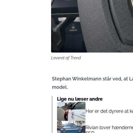
Leveret af Trend
Stephan Winkelmann står ved, at L
model.
Lige nu læser andre
Her er det dyrere at k
Rivian lover hænderne 