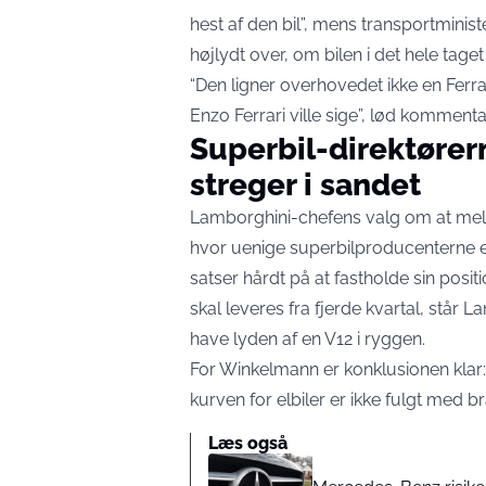
hest af den bil”, mens transportminis
højlydt over, om bilen i det hele taget
“Den ligner overhovedet ikke en Ferra
Enzo Ferrari ville sige”,
lød kommentar
Superbil-direktører
streger i sandet
Lamborghini-chefens valg om at melde
hvor uenige superbilproducenterne er
satser hårdt på at fastholde sin posi
skal leveres fra fjerde kvartal
, står L
have lyden af en V12 i ryggen.
For Winkelmann er konklusionen klar: 
kurven for elbiler er ikke fulgt med 
Læs også