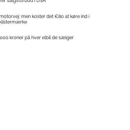
rer salgsforbud i USA
 motorvej: men koster det €80 at køre ind i
klistermærke
000 kroner på hver elbil de sælger