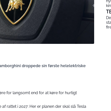
hy
ki
T
De
st
fi
amborghini droppede sin første helelektriske
øre for langsomt end for at køre for hurtigt
af rattet i 2027: Her er planen der skal slå Tesla