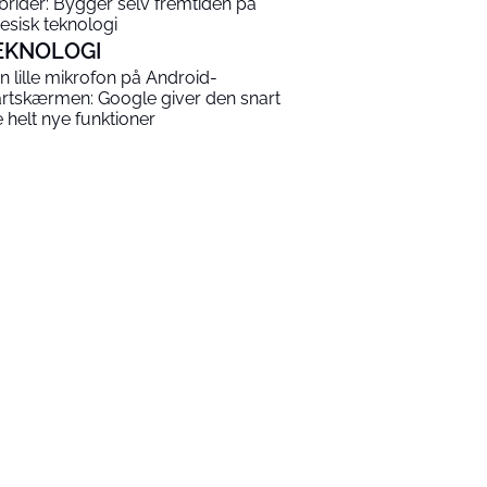
brider: Bygger selv fremtiden på
nesisk teknologi
EKNOLOGI
n lille mikrofon på Android-
artskærmen: Google giver den snart
re helt nye funktioner