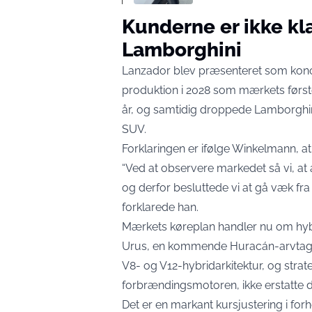
Kunderne er ikke klar
Lamborghini
Lanzador blev præsenteret som koncep
produktion i 2028 som mærkets første
år
, og samtidig droppede Lamborghini 
SUV.
Forklaringen er ifølge Winkelmann, at
“Ved at observere markedet så vi, at 
og derfor besluttede vi at gå væk fra e
forklarede han
.
Mærkets køreplan handler nu om hyb
Urus, en kommende Huracán-arvtage
V8- og V12-hybridarkitektur
, og strat
forbrændingsmotoren, ikke erstatte 
Det er en markant kursjustering i forh