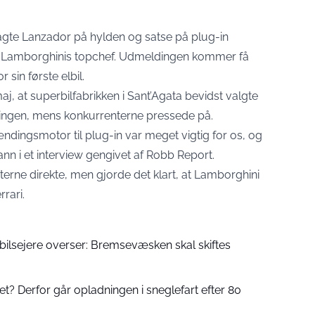
gte Lanzador på hylden og satse på plug-in
fra Lamborghinis topchef. Udmeldingen kommer få
r sin første elbil.
aj, at superbilfabrikken i Sant’Agata bevidst valgte
iceringen, mens konkurrenterne pressede på.
ndingsmotor til plug-in var meget vigtig for os, og
n i et interview
gengivet af Robb Report.
erne direkte, men gjorde det klart, at Lamborghini
rari.
bilsejere overser: Bremsevæsken skal skiftes
et? Derfor går opladningen i sneglefart efter 80