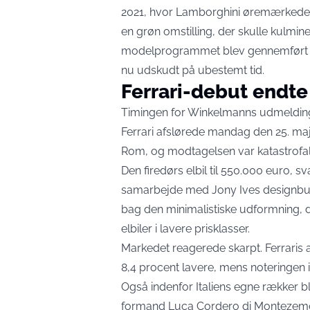
2021, hvor Lamborghini øremærked
en grøn omstilling, der skulle kulminer
modelprogrammet blev gennemført i 2
nu udskudt på ubestemt tid.
Ferrari-debut endte 
Timingen for Winkelmanns udmelding 
Ferrari afslørede mandag den 25. maj s
Rom, og modtagelsen var katastrofal
Den firedørs elbil til
550.000 euro, svar
samarbejde med Jony Ives designbur
bag den minimalistiske udformning,
elbiler i lavere prisklasser.
Markedet reagerede skarpt. Ferraris a
8,4 procent lavere
, mens noteringen i
Også indenfor Italiens egne rækker ble
formand Luca Cordero di Montezemolo