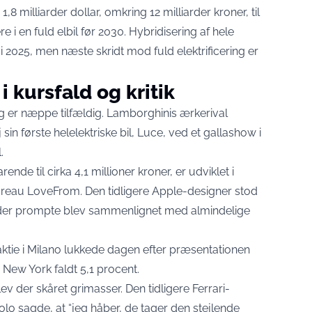
e
1,8 milliarder dollar, omkring 12 milliarder kroner
, til
e i en fuld elbil før 2030. Hybridisering af hele
025, men næste skridt mod fuld elektrificering er
i kursfald og kritik
er næppe tilfældig. Lamborghinis ærkerival
in første helelektriske bil, Luce, ved et gallashow i
.
ende til cirka 4,1 millioner kroner
, er udviklet i
eau LoveFrom. Den tidligere Apple-designer stod
 der prompte blev sammenlignet med almindelige
ktie i Milano
lukkede dagen efter præsentationen
 New York faldt 5,1 procent.
v der skåret grimasser. Den tidligere Ferrari-
 sagde, at “jeg håber, de tager den stejlende