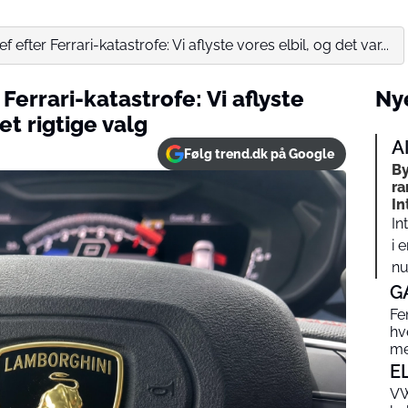
efter Ferrari-katastrofe: Vi aflyste vores elbil, og det var...
Ferrari-katastrofe: Vi aflyste
Nye
et rigtige valg
A
Følg trend.dk på Google
B
ra
In
In
i 
nu
G
Fe
hv
me
E
VW