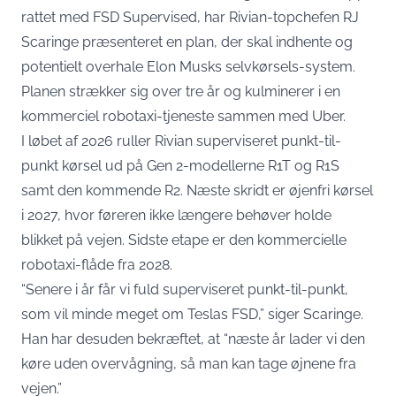
rattet med FSD Supervised, har Rivian-topchefen RJ
Scaringe præsenteret en plan, der skal indhente og
potentielt overhale Elon Musks selvkørsels-system.
Planen strækker sig over tre år og kulminerer i en
kommerciel robotaxi-tjeneste sammen med Uber.
I løbet af 2026 ruller Rivian superviseret punkt-til-
punkt kørsel ud på Gen 2-modellerne R1T og R1S
samt den kommende R2. Næste skridt er øjenfri kørsel
i 2027, hvor føreren ikke længere behøver holde
blikket på vejen. Sidste etape er den kommercielle
robotaxi-flåde fra 2028.
“Senere i år får vi fuld superviseret punkt-til-punkt,
som vil minde meget om Teslas FSD,”
siger Scaringe
.
Han har desuden bekræftet, at “næste år lader vi den
køre uden overvågning, så man kan tage øjnene fra
vejen.”