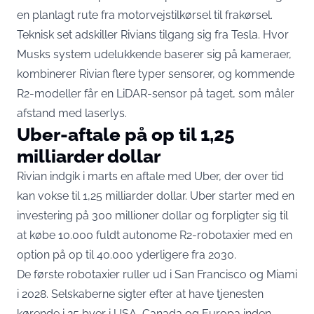
en planlagt rute fra motorvejstilkørsel til frakørsel.
Teknisk set adskiller Rivians tilgang sig fra Tesla. Hvor
Musks system udelukkende baserer sig på kameraer,
kombinerer Rivian flere typer sensorer, og kommende
R2-modeller får en LiDAR-sensor på taget, som måler
afstand med laserlys.
Uber-aftale på op til 1,25
milliarder dollar
Rivian indgik i marts en aftale med Uber, der over tid
kan vokse til 1,25 milliarder dollar. Uber starter med
en
investering på 300 millioner dollar
og forpligter sig til
at købe 10.000 fuldt autonome R2-robotaxier med en
option på op til 40.000 yderligere fra 2030.
De første robotaxier ruller ud i San Francisco og Miami
i 2028. Selskaberne sigter efter at have tjenesten
kørende i 25 byer i USA, Canada og Europa inden