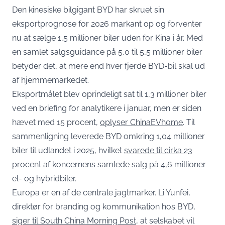
Den kinesiske bilgigant BYD har skruet sin
eksportprognose for 2026 markant op og forventer
nu at sælge 1,5 millioner biler uden for Kina i år. Med
en samlet salgsguidance på 5,0 til 5,5 millioner biler
betyder det, at mere end hver fjerde BYD-bil skal ud
af hjemmemarkedet.
Eksportmålet blev oprindeligt sat til 1,3 millioner biler
ved en briefing for analytikere i januar, men er siden
hævet med 15 procent,
oplyser ChinaEVhome
. Til
sammenligning leverede BYD omkring 1,04 millioner
biler til udlandet i 2025, hvilket
svarede til cirka 23
procent
af koncernens samlede salg på 4,6 millioner
el- og hybridbiler.
Europa er en af de centrale jagtmarker. Li Yunfei,
direktør for branding og kommunikation hos BYD,
siger til South China Morning Post
, at selskabet vil