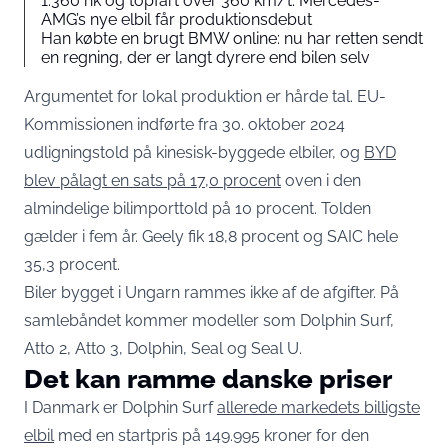
1.360 hk og topfart over 360 km/t: Mercedes-
AMG’s nye elbil får produktionsdebut
Han købte en brugt BMW online: nu har retten sendt
en regning, der er langt dyrere end bilen selv
Argumentet for lokal produktion er hårde tal. EU-
Kommissionen indførte fra 30. oktober 2024
udligningstold på kinesisk-byggede elbiler, og
BYD
blev pålagt en sats på 17,0 procent
oven i den
almindelige bilimporttold på 10 procent. Tolden
gælder i fem år. Geely fik 18,8 procent og SAIC hele
35,3 procent.
Biler bygget i Ungarn rammes ikke af de afgifter. På
samlebåndet kommer modeller som Dolphin Surf,
Atto 2, Atto 3, Dolphin, Seal og Seal U.
Det kan ramme danske priser
I Danmark er Dolphin Surf
allerede markedets billigste
elbil
med en startpris på 149.995 kroner for den