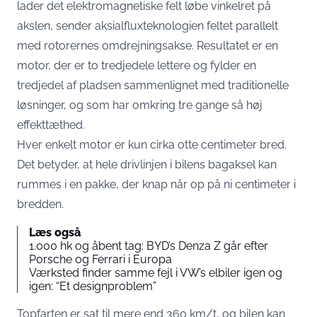
lader det elektromagnetiske felt løbe vinkelret på
akslen, sender aksialfluxteknologien feltet parallelt
med rotorernes omdrejningsakse. Resultatet er en
motor, der er to tredjedele lettere og fylder en
tredjedel af pladsen sammenlignet med traditionelle
løsninger, og som har omkring tre gange så høj
effekttæthed.
Hver enkelt motor er kun cirka otte centimeter bred.
Det betyder, at hele drivlinjen i bilens bagaksel kan
rummes i en pakke, der knap når op på ni centimeter i
bredden.
Læs også
1.000 hk og åbent tag: BYD’s Denza Z går efter
Porsche og Ferrari i Europa
Værksted finder samme fejl i VW’s elbiler igen og
igen: “Et designproblem”
Topfarten er sat til mere end 360 km/t, og bilen kan