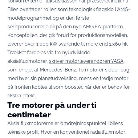
konkurrenterne i luksusklassen har præsteret indtil nu.
Bilen overtager rollen som teknologisk flagskib i AMG-
modelprogrammet og er den første
serieproducerede bil på den nye AMG.EA-platform.
Konceptbilen, der gik forud for produktionsmodellen,
leverer over 1.000 kW svarende til mere end 1.360 hk.
Trækket fordeles via tre nyudviklede
aksialfluxmotorer,
skriver motorleverandøren YASA
,
som er ejet af Mercedes-Benz. To motorer sidder bagi
med hver sin planetudveksling, mens en tredje motor
på fronten kobles til som booster, når der er behov for
ekstra effekt.
Tre motorer på under ti
centimeter
Aksialfluxmotorerne er omdrejningspunktet i bilens
tekniske profil. Hvor en konventionel radialfluxmotor