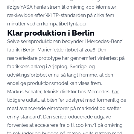
ifølge YASA hente strøm til omkring 400 kilometer
rækkevidde efter WLTP-standarden på cirka fem
minutter ved en kompatibel lynlader.
Klar produktion i Berlin
Selve serieproduktionen begynder i Mercedes-Benz’
fabrik i Berlin-Marienfelde i løbet af 2026. Den
nærserieklare prototype har gennemført vintertest på
fabrikkens anlæg i Arjeplog, Sverige, og
udviklingsforløbet er nu så langt fremme, at den
endelige produktionsmodel kan vises frem.
Markus Schäfer, teknisk direktør hos Mercedes,
har
tidligere udtalt
, at bilen “er udstyret med formentlig de
mest avancerede elmotorer på markedet og sætter
en ny standard”. Den serieproducerede udgave
forventes at accelerere fra 0 til 100 km/t på omkring
to sekunder og bygges på et 800-volts system med