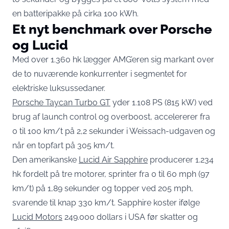
en batteripakke på cirka 100 kWh.
Et nyt benchmark over Porsche
og Lucid
Med over 1.360 hk lægger AMG’eren sig markant over
de to nuværende konkurrenter i segmentet for
elektriske luksussedaner.
Porsche Taycan Turbo GT
yder 1.108 PS (815 kW) ved
brug af launch control og overboost, accelererer fra
0 til 100 km/t på 2,2 sekunder i Weissach-udgaven og
når en topfart på 305 km/t.
Den amerikanske
Lucid Air Sapphire
producerer 1.234
hk fordelt på tre motorer, sprinter fra 0 til 60 mph (97
km/t) på 1,89 sekunder og topper ved 205 mph,
svarende til knap 330 km/t. Sapphire koster ifølge
Lucid Motors
249.000 dollars i USA før skatter og