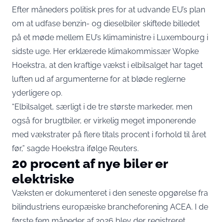
Efter måneders politisk pres for at udvande EU’s plan
om at udfase benzin- og dieselbiler skiftede billedet
på et møde mellem EU’s klimaministre i Luxembourg i
sidste uge. Her erklærede klimakommissær Wopke
Hoekstra, at den kraftige vækst i elbilsalget har taget
luften ud af argumenterne for at bløde reglerne
yderligere op.
“Elbilsalget, særligt i de tre største markeder, men
også for brugtbiler, er virkelig meget imponerende
med vækstrater på flere titals procent i forhold til året
før,” sagde Hoekstra ifølge
Reuters
.
20 procent af nye biler er
elektriske
Væksten er dokumenteret i den seneste opgørelse fra
bilindustriens europæiske brancheforening ACEA. I de
første fem måneder af 2026 blev der registreret