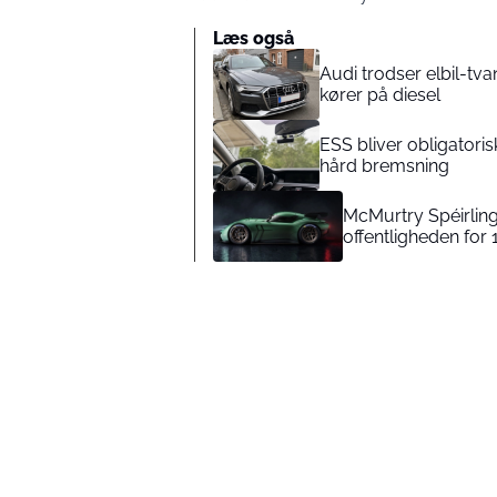
Læs også
Audi trodser elbil-tva
kører på diesel
ESS bliver obligatorisk
hård bremsning
McMurtry Spéirling:
offentligheden for 1