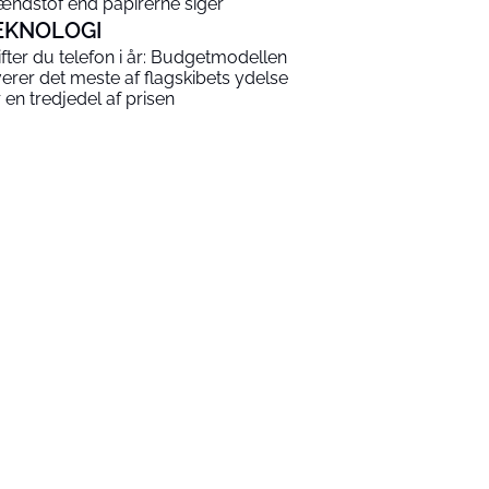
ændstof end papirerne siger
EKNOLOGI
ifter du telefon i år: Budgetmodellen
verer det meste af flagskibets ydelse
r en tredjedel af prisen