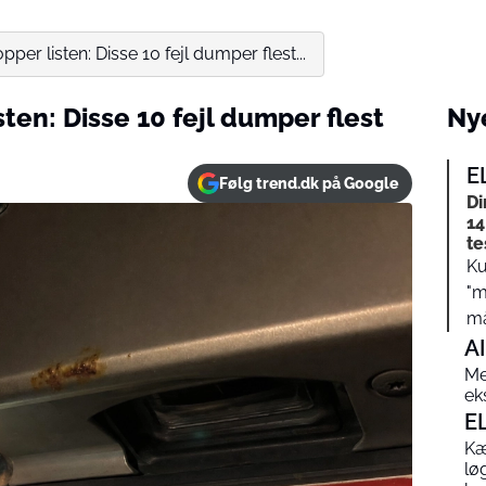
pper listen: Disse 10 fejl dumper flest...
sten: Disse 10 fejl dumper flest
Nye
E
Følg trend.dk på Google
Di
14
te
Ku
"m
må
AI
Me
ek
E
Kæ
lø