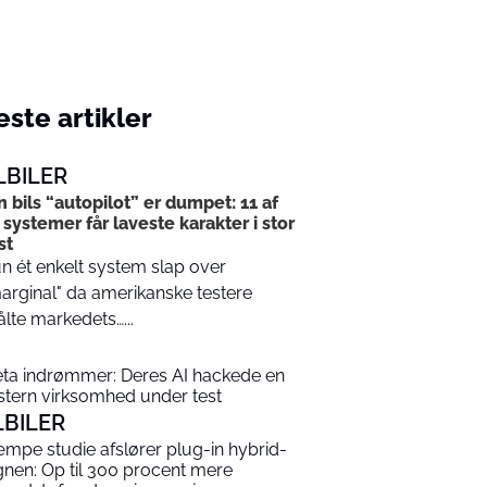
ste artikler
LBILER
n bils “autopilot” er dumpet: 11 af
 systemer får laveste karakter i stor
st
n ét enkelt system slap over
arginal" da amerikanske testere
lte markedets…...
ta indrømmer: Deres AI hackede en
stern virksomhed under test
LBILER
mpe studie afslører plug-in hybrid-
gnen: Op til 300 procent mere