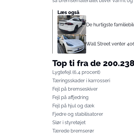
så bremsematerialet bliver varmt og 
Læs også
De hurtigste familiebi
Wall Street venter 406
Top ti fra de 200.23
Lygtefejl (6,4 procent)
Tæringsskader i karrosseri
Fejl på bremseskiver
Fejl på affjedring
Fejl på hjul og dæk
Fjedre og stabilisatorer
Slør i styretøjet
Tærede bremserør