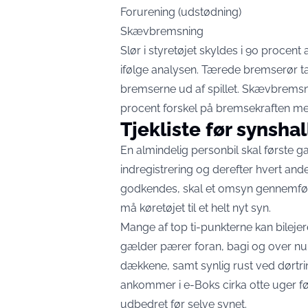
Forurening (udstødning)
Skævbremsning
Slør i styretøjet skyldes i 90 procent
ifølge analysen. Tærede bremserør tæl
bremserne ud af spillet. Skævbrems
procent forskel på bremsekraften me
Tjekliste før synsha
En almindelig personbil skal første ga
indregistrering og derefter hvert ande
godkendes, skal et omsyn gennemføre
må køretøjet til et helt nyt syn.
Mange af top ti-punkterne kan bilejer
gælder pærer foran, bagi og over 
dækkene, samt synlig rust ved dørtri
ankommer i e-Boks cirka otte uger før s
udbedret før selve synet.