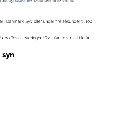
rust og slidkanter brændes af skiverne.
ler i Danmark: Syv biler under fire sekunder til 100
.000 Tesla-leveringer i Q2 – første vækst i to år
8 syn