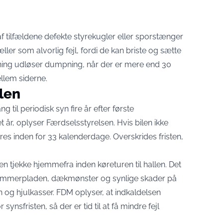
 af tilfældene defekte styrekugler eller sporstænger
ler som alvorlig fejl, fordi de kan briste og sætte
ning udløser dumpning, når der er mere end 30
llem siderne.
llen
ng til
periodisk syn
fire år efter første
t år, oplyser Færdselsstyrelsen. Hvis bilen ikke
s inden for 33 kalenderdage. Overskrides fristen,
en tjekke hjemmefra inden køreturen til hallen. Det
nummerpladen, dækmønster og synlige skader på
n og hjulkasser.
FDM oplyser
, at indkaldelsen
ynsfristen, så der er tid til at få mindre fejl