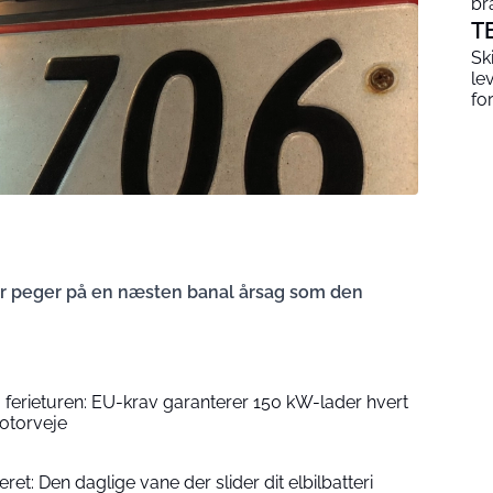
br
T
Sk
le
fo
er peger på en næsten banal årsag som den
 ferieturen: EU-krav garanterer 150 kW-lader hvert
otorveje
ret: Den daglige vane der slider dit elbilbatteri