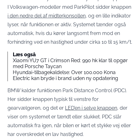
I Volkswagen-modeller med ParkPilot sidder knappen
i den nedre del af midterkonsollen
, og en lille indikator
lyser, når funktionen er aktiv. Systemet tænder også
automatisk, hvis du kører langsomt frem mod en
forhindring ved en hastighed under cirka 10 til 15 km/t.
Læs også
Xiaomi YU7 GT i Crimson Red: 990 hk klar til opgør
med Porsche Taycan
Hyundai-tilbagekaldelse: Over 100.000 Kona
Electric kan bryde i brand uden ny opdatering
BMW kalder funktionen Park Distance Control (PDC).
Her sidder knappen typisk til venstre for
gearvælgeren, og det er
LED’en i selve knappen
, der
viser om systemet er tændt eller slukket. PDC slår
automatisk fra igen, når bilen er kørt et stykke vej eller
har overskredet en lav hastighed.