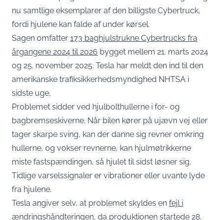
nu samtlige eksemplarer af den billigste Cybertruck,
fordi hjulene kan falde af under kørsel.
Sagen omfatter
173 baghjulstrukne Cybertrucks fra
årgangene 2024 til 2026
bygget mellem 21. marts 2024
og 25. november 2025. Tesla har meldt den ind til den
amerikanske trafiksikkerhedsmyndighed NHTSA i
sidste uge.
Problemet sidder ved hjulbolthullerne i for- og
bagbremseskiverne. Når bilen kører på ujævn vej eller
tager skarpe sving, kan der danne sig revner omkring
hullerne, og vokser revnerne, kan hjulmøtrikkerne
miste fastspændingen, så hjulet til sidst løsner sig.
Tidlige varselssignaler er vibrationer eller uvante lyde
fra hjulene.
Tesla angiver selv, at problemet skyldes en
fejl i
ændringshåndteringen
, da produktionen startede 28.