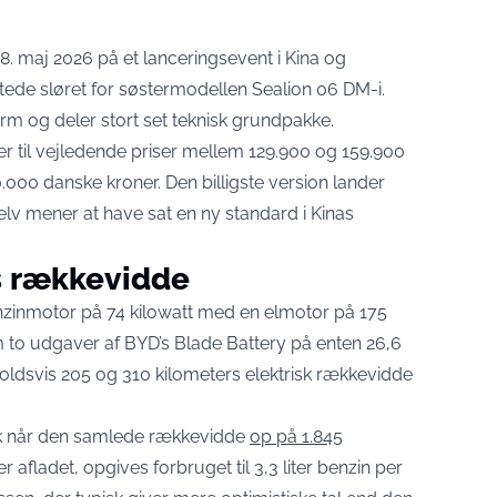
8. maj 2026 på et lanceringsevent i Kina og
tede sløret for søstermodellen Sealion 06 DM-i.
m og deler stort set teknisk grundpakke.
er til vejledende priser mellem 129.900 og 159.900
50.000 danske kroner. Den billigste version lander
lv mener at have sat en ny standard i Kinas
s rækkevidde
benzinmotor på 74 kilowatt med en elmotor på 175
 to udgaver af BYD’s Blade Battery på enten 26,6
nholdsvis 205 og 310 kilometers elektrisk rækkevidde
ank når den samlede rækkevidde
op på 1.845
r afladet, opgives forbruget til 3,3 liter benzin per