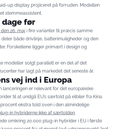
d-up display projiceret på forruden. Modellen
et stemmeassistent.
 dage før
 den 26. maj
i fire varianter til præcis samme
deler både drivlinje, batterimuligheder og den
r. Forskellene ligger primært i design og
 modeller solgt parallelt er en del af det
ducenter har lagt på markedet det seneste år.
ns vej ind i Europa
n lanceringen er relevant for det europæiske
der til at undgå EU’s særtold på elbiler fra Kina.
procent ekstra told oven i den almindelige
ug-in hybriderne ikke af særtolden
.
erede omkring 20.000 plug-in hybrider i EU i første
 17.000 procent fra et meget lavt udgangspunkt året