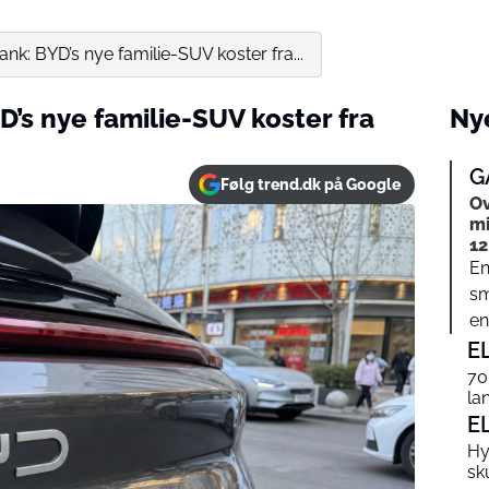
ank: BYD’s nye familie-SUV koster fra...
D’s nye familie-SUV koster fra
Nye
G
Følg trend.dk på Google
Ov
mi
1
En
sm
en
E
70
la
E
Hy
sk