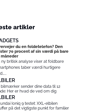
ste artikler
ADGETS
ervejer du en foldetelefon? Den
ster 70 procent af sin værdi på bare
2 måneder
 ny britisk analyse viser at foldbare
artphones taber værdi hurtigere
d…...
LBILER
 bilmærker sender dine data til 12
nde: Her er hvad de ved om dig
LBILER
undai Ioniq 9 testet: XXL-elbilen
uffer på det vigtigste punkt for familier