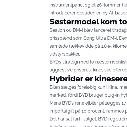
instrumentpanel og et 26-tommer hea
introducerer desuden en ny AI-baser
Søstermodel kom to
Sealion 06 DM-i blev lanceret tirsdag
prisspænd som Song Ultra DM-i. Den 
samlede rækkevidde på 1.845 kilomete
udstyrspakker.
BYD’s strategi med to næsten identiske
aggressive prispres, kinesiske bilpro
Hybrider er kinesere
Bilen sælges foreløbig kun i Kina, me
marked, fordi BYD bruger plug-in hybri
Mens BYD’s rene elbiler pålægges 17 
importafgift på 10 procent,
rammes pl
Det har sat fart i salget. BYD registr
halvår af 2025 — en stigning på over