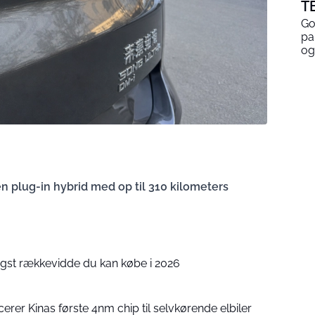
T
Go
pa
og
n plug-in hybrid med op til 310 kilometers
ngst rækkevidde du kan købe i 2026
erer Kinas første 4nm chip til selvkørende elbiler