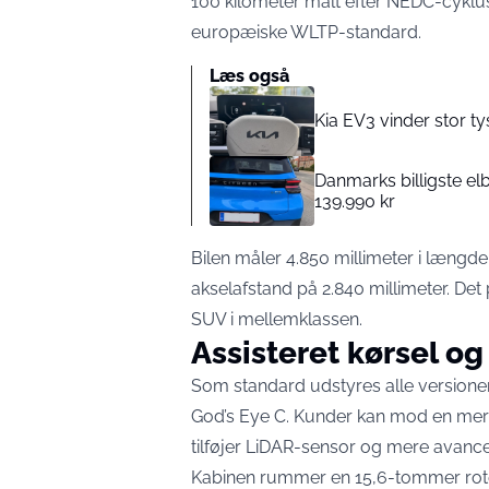
100 kilometer målt efter NEDC-cyklus
europæiske WLTP-standard.
Læs også
Kia EV3 vinder stor ty
Danmarks billigste elb
139.990 kr
Bilen måler 4.850 millimeter i længde
akselafstand på 2.840 millimeter. De
SUV i mellemklassen.
Assisteret kørsel o
Som standard udstyres alle versione
God’s Eye C. Kunder kan mod en merp
tilføjer LiDAR-sensor og mere avance
Kabinen rummer en 15,6-tommer rote