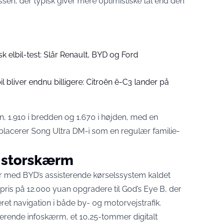
sen, der typisk giver mere optimistiske tal end den
sk elbil-test: Slår Renault, BYD og Ford
il bliver endnu billigere: Citroën ë-C3 lander på
n, 1.910 i bredden og 1.670 i højden, med en
t placerer Song Ultra DM-i som en regulær familie-
g storskærm
r med BYD’s assisterende kørselssystem kaldet
ris på 12.000 yuan opgradere til God’s Eye B, der
ret navigation i både by- og motorvejstrafik.
rende infoskærm, et 10,25-tommer digitalt