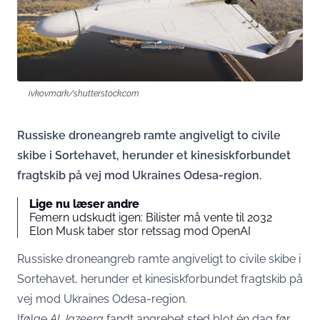
ivkovmark/shutterstock.com
Russiske droneangreb ramte angiveligt to civile
skibe i Sortehavet, herunder et kinesiskforbundet
fragtskib på vej mod Ukraines Odesa-region.
Lige nu læser andre
Femern udskudt igen: Bilister må vente til 2032
Elon Musk taber stor retssag mod OpenAI
Russiske droneangreb ramte angiveligt to civile skibe i
Sortehavet, herunder et kinesiskforbundet fragtskib på
vej mod Ukraines Odesa-region.
Ifølge
Al Jazeera
fandt angrebet sted blot én dag før