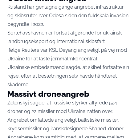
Rusland har gentagne gange angrebet infrastruktur
og skibsruter nær Odesa siden den fuldskala invasion
begyndte i 2022.
Sortehavshavnen er fortsat afgørende for ukrainsk
landbrugseksport og international skibsfart.
Ifølge Reuters var KSL Deyang angiveligt på vej mod
Ukraine for at laste jernmalmkoncentrat.
Ukrainske embedsmænd sagde, at skibet fortsatte sin
rejse, efter at besætningen selv havde håndteret
skaderne.
Massivt droneangreb
Zelenskyj sagde, at russiske styrker affyrede 524
droner og 22 missiler mod Ukraine natten over.
Angrebet omfattede angiveligt ballistiske missiler,
krydsermissiler og iranskdesignede Shahed-droner.
Angrebene kom samtidig med, at kampene mellem