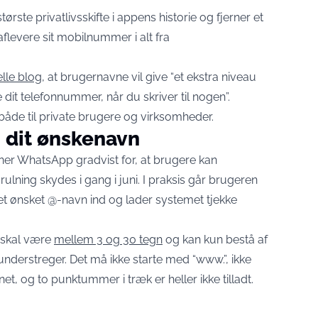
rste privatlivsskifte i appens historie og fjerner et
aflevere sit mobilnummer i alt fra
ielle blog
, at brugernavne vil give “et ekstra niveau
e dit telefonnummer, når du skriver til nogen”.
både til private brugere og virksomheder.
 dit ønskenavn
er WhatsApp gradvist for, at brugere kan
ulning skydes i gang i juni. I praksis går brugeren
r et ønsket @-navn ind og lader systemet tjekke
 skal være
mellem 3 og 30 tegn
og kan kun bestå af
derstreger. Det må ikke starte med “www.”, ikke
, og to punktummer i træk er heller ikke tilladt.