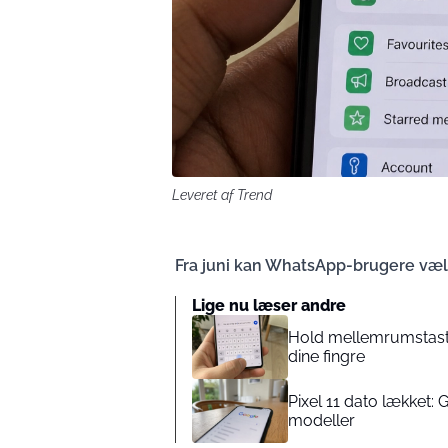
Leveret af Trend
Fra juni kan WhatsApp-brugere væl
Lige nu læser andre
Hold mellemrumstaste
dine fingre
Pixel 11 dato lækket:
modeller