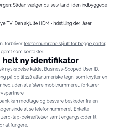
morgen: Sådan vælger du selv land i den indbyggede
nye TV: Den skjulte HDMI-indstilling der låser
n, forbliver
telefonnumrene skjult for begge parter
,
 gemt som kontakter.
helt ny identifikator
isk nyskabelse kaldet Business-Scoped User ID,
reng på op til 128 alfanumeriske tegn, som knytter en
somhed uden at afsløre mobilnummeret,
forklarer
rvspartnere.
en bank kan modtage og besvare beskeder fra en
nogensinde at se telefonnummeret. Enkelte
 zero-tap-bekræftelser samt engangskoder til
or at fungere.