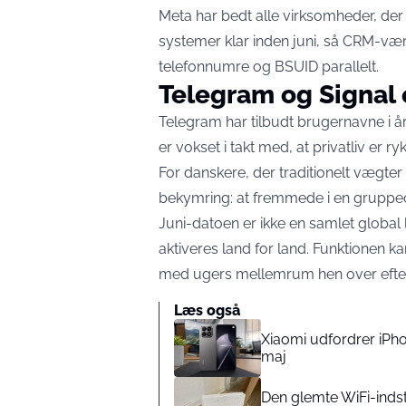
Meta har bedt alle virksomheder, de
systemer klar inden juni, så CRM-væ
telefonnumre og BSUID parallelt.
Telegram og Signal
Telegram har tilbudt brugernavne i åre
er vokset i takt med, at privatliv e
For danskere, der traditionelt vægter 
bekymring: at fremmede i en gruppech
Juni-datoen er ikke en samlet global 
aktiveres land for land. Funktionen ka
med ugers mellemrum hen over efter
Læs også
Xiaomi udfordrer iPho
maj
Den glemte WiFi-indsti