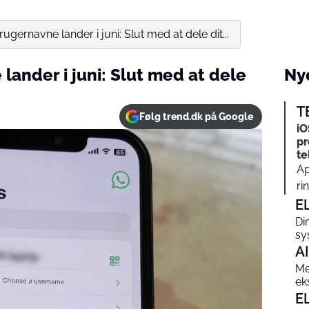
ernavne lander i juni: Slut med at dele dit...
ander i juni: Slut med at dele
Nye
T
Følg trend.dk på Google
iO
pr
te
Ap
ri
E
Di
sy
AI
Me
ek
E