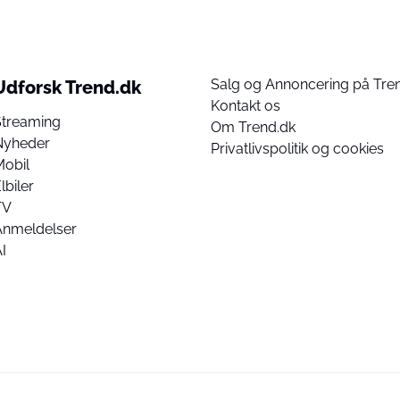
Salg og Annoncering på Tre
Udforsk Trend.dk
Kontakt os
Streaming
Om Trend.dk
Nyheder
Privatlivspolitik og cookies
Mobil
lbiler
TV
Anmeldelser
I