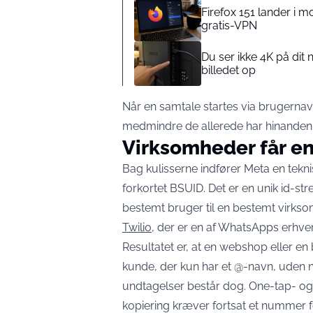
Firefox 151 lander i 
gratis-VPN
Du ser ikke 4K på dit 
billedet op
Når en samtale startes via brugernav
medmindre de allerede har hinanden
Virksomheder får en 
Bag kulisserne indfører Meta en tekn
forkortet BSUID. Det er en unik id-st
bestemt bruger til en bestemt virk
Twilio
, der er en af WhatsApps erhve
Resultatet er, at en webshop eller 
kunde, der kun har et @-navn, uden 
undtagelser består dog. One-tap- og
kopiering kræver fortsat et nummer f