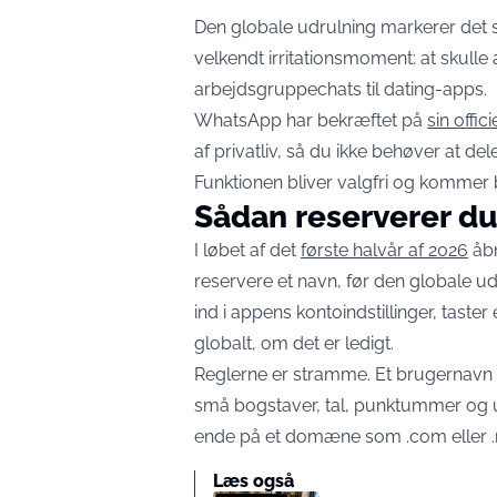
Den globale udrulning markerer det stø
velkendt irritationsmoment: at skulle 
arbejdsgruppechats til dating-apps.
WhatsApp har bekræftet på
sin offic
af privatliv, så du ikke behøver at del
Funktionen bliver valgfri og kommer 
Sådan reserverer du
I løbet af det
første halvår af 2026
åbn
reservere et navn, før den globale udr
ind i appens kontoindstillinger, taste
globalt, om det er ledigt.
Reglerne er stramme. Et brugernavn
små bogstaver, tal, punktummer og un
ende på et domæne som .com eller .net
Læs også