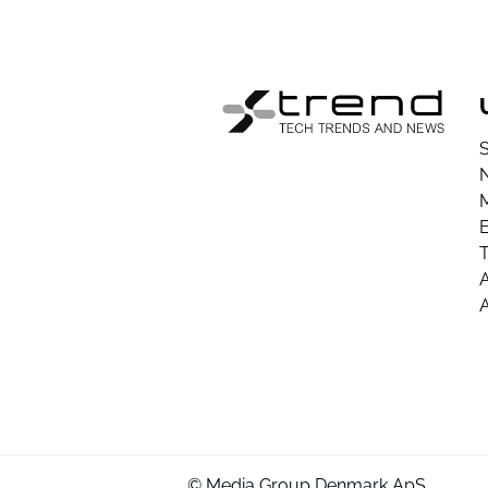
E
A
© Media Group Denmark ApS