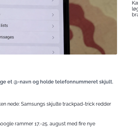
Kæ
lø
br
ge et @-navn og holde telefonnummeret skjult.
n nede: Samsungs skjulte trackpad-trick redder
 Google rammer 17.-25. august med fire nye