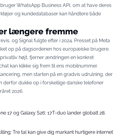
r bruger WhatsApp Business API, om at have deres
rktøjer og kundedatabaser kan håndtere både
 er længere fremme
vis, og Signal fulgte efter i 2024. Presset på Meta
r rykket op på dagsordenen hos europæiske brugere.
privatliv højt, fjerner ændringen en konkret
at kan klikke sig frem til ens mobilnummer.
lancering, men starten på en gradvis udrulning, der
n derfor dukke op i forskellige danske telefoner
året 2026.
ne 17 og Galaxy S26: 17T-duo lander globalt 28.
lling: Tre tal kan give dig markant hurtigere internet