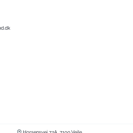
nd.dk
Horsensvej 72A, 7100 Vejle