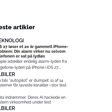
ste artikler
EKNOLOGI
S 27 løser et 20 år gammelt iPhone-
oblem: Din alarm virker nu selvom
lefonen er sat på lydløs
ple adskiller endelig alarm-lyden fra
ngetone-lyden på iPhone i iOS 27....
LBILER
n bils “autopilot” er dumpet: 11 af 14
stemer får laveste karakter i stor test
ta indrømmer: Deres AI hackede en
stern virksomhed under test
LBILER