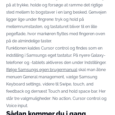
på at trykke, holde og forsøge at ramme det rigtige
sted mellem to bogstaver i en lang besked. Genvejen
ligger lige under fingrene: tryk og hold på
mellemrumstasten, og tastaturet bliver til en lille
pegeflade, hvor markøren flyttes med fingeren oven
på de almindelige taster.
Funktionen kaldes Cursor control og findes som en
indstilling i Samsungs eget tastatur. På nyere Galaxy-
telefoner og -tablets aktiveres den under Indstillinger.
Ifølge Samsungs egen brugermanual
skal man åbne
menuen General management, vælge Samsung
Keyboard settings, videre til Swipe, touch, and
feedback og dernæst Touch and hold space bar. Her
står tre valgmuligheder: No action, Cursor control og
Voice input.
Sådan kommer du i gang