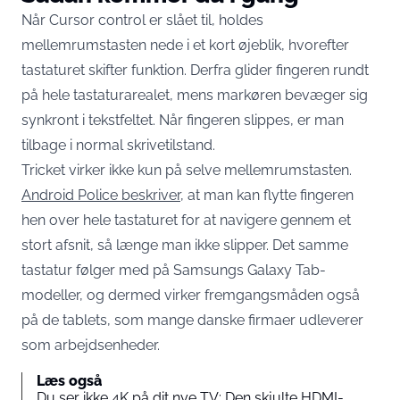
Når Cursor control er slået til, holdes
mellemrumstasten nede i et kort øjeblik, hvorefter
tastaturet skifter funktion. Derfra glider fingeren rundt
på hele tastaturarealet, mens markøren bevæger sig
synkront i tekstfeltet. Når fingeren slippes, er man
tilbage i normal skrivetilstand.
Tricket virker ikke kun på selve mellemrumstasten.
Android Police beskriver
, at man kan flytte fingeren
hen over hele tastaturet for at navigere gennem et
stort afsnit, så længe man ikke slipper. Det samme
tastatur følger med på Samsungs Galaxy Tab-
modeller, og dermed virker fremgangsmåden også
på de tablets, som mange danske firmaer udleverer
som arbejdsenheder.
Læs også
Du ser ikke 4K på dit nye TV: Den skjulte HDMI-