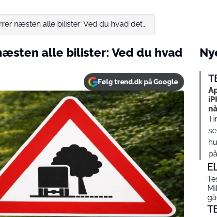
irrer næsten alle bilister: Ved du hvad det...
 næsten alle bilister: Ved du hvad
Nye
T
Følg trend.dk på Google
Ap
iP
nå
Ti
se
hu
på…
E
Te
Mi
gåe
T