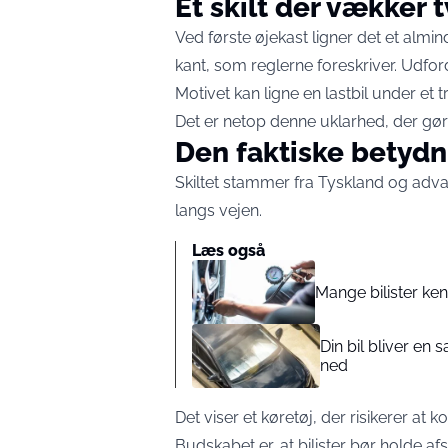
Et skilt der vækker t
Ved første øjekast ligner det et almi
kant, som reglerne foreskriver. Udfor
Motivet kan ligne en lastbil under et t
Det er netop denne uklarhed, der gør s
Den faktiske betydn
Skiltet stammer fra Tyskland og adv
langs vejen.
Læs også
Mange bilister ken
Din bil bliver en 
ned
Det viser et køretøj, der risikerer at
Budskabet er, at bilister bør holde af