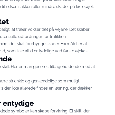
ridser i lakken eller mindre skader på køretøjet.
tet
deligt, at træer vokser tæt på vejene. Det skaber
entielle udfordringer for trafikken.
sning, der skal forebygge skader. Formålet er at
, som ikke altid er tydelige ved første øjekast.
ande
de skilt. Her er man generelt tilbageholdende med at
l være så enkle og genkendelige som muligt.
hvis der ikke allerede findes en løsning, der dækker
r entydige
ede symboler kan skabe forvirring. Et skilt, der