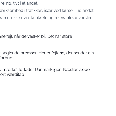
 intuitivt i et andet.
rksomhed i trafikken, især ved kørsel i udlandet.
, kan dække over konkrete og relevante advarsler.
 fejl, når de vasker bil: Det har store
 manglende bremser: Her er fejlene, der sender din
 forbud
s-mærke” forlader Danmark igen: Næsten 2.000
tort værditab