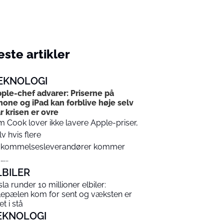
ste artikler
EKNOLOGI
ple-chef advarer: Priserne på
hone og iPad kan forblive høje selv
r krisen er ovre
m Cook lover ikke lavere Apple-priser,
lv hvis flere
kommelsesleverandører kommer
...
LBILER
sla runder 10 millioner elbiler:
lepælen kom for sent og væksten er
t i stå
EKNOLOGI