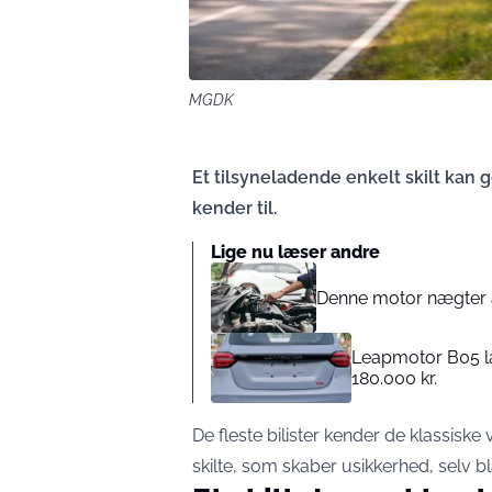
MGDK
Et tilsyneladende enkelt skilt kan
kender til.
Lige nu læser andre
Denne motor nægter a
Leapmotor B05 lan
180.000 kr.
De fleste bilister kender de klassiske 
skilte, som skaber usikkerhed, selv bla