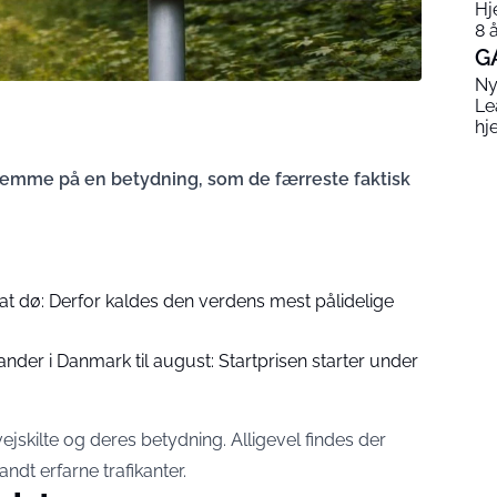
Hj
8 
G
Ny
Le
hj
 gemme på en betydning, som de færreste faktisk
t dø: Derfor kaldes den verdens mest pålidelige
der i Danmark til august: Startprisen starter under
vejskilte og deres betydning. Alligevel findes der
ndt erfarne trafikanter.