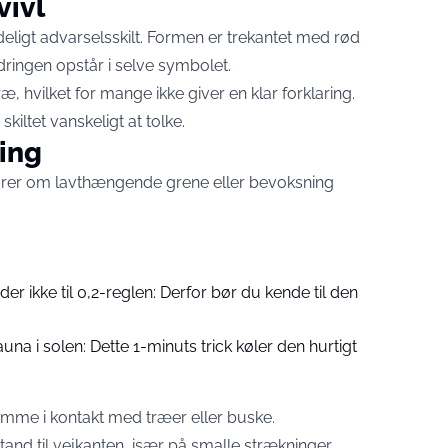
vivl
ndeligt advarselsskilt. Formen er trekantet med rød
dringen opstår i selve symbolet.
ræ, hvilket for mange ikke giver en klar forklaring.
kiltet vanskeligt at tolke.
ing
arer om lavthængende grene eller bevoksning
der ikke til 0,2-reglen: Derfor bør du kende til den
sauna i solen: Dette 1-minuts trick køler den hurtigt
 komme i kontakt med træer eller buske.
stand til vejkanten, især på smalle strækninger.