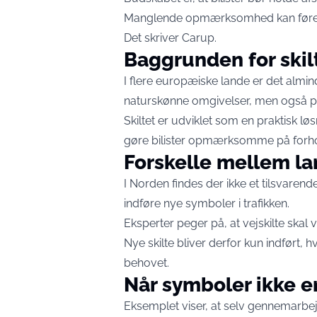
Manglende opmærksomhed kan føre til 
Det skriver
Carup
.
Baggrunden for skil
I flere europæiske lande er det almin
naturskønne omgivelser, men også pot
Skiltet er udviklet som en praktisk lø
gøre bilister opmærksomme på forhold
Forskelle mellem l
I Norden findes der ikke et tilsvaren
indføre nye symboler i trafikken.
Eksperter peger på, at vejskilte ska
Nye skilte bliver derfor kun indført, 
behovet.
Når symboler ikke e
Eksemplet viser, at selv gennemarbejd