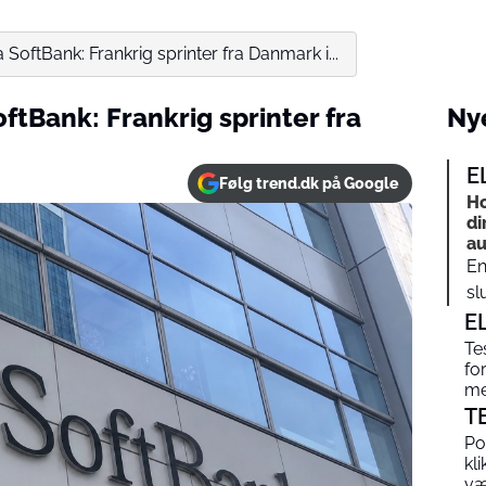
a SoftBank: Frankrig sprinter fra Danmark i...
oftBank: Frankrig sprinter fra
Nye
E
Følg trend.dk på Google
Ho
di
au
En
sl
E
Te
fo
me
T
Po
kl
v