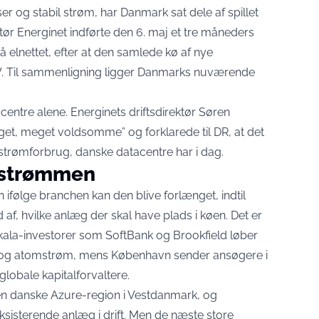
ser og stabil strøm, har Danmark sat dele af spillet
ør Energinet indførte den 6. maj et tre måneders
 elnettet
, efter at den samlede kø af nye
W. Til sammenligning ligger Danmarks nuværende
entre alene. Energinets driftsdirektør Søren
eget, meget voldsomme” og forklarede til
DR
, at det
t strømforbrug, danske datacentre har i dag.
r strømmen
ifølge branchen kan den blive forlænget, indtil
 af, hvilke anlæg der skal have plads i køen. Det er
kala-investorer som SoftBank og Brookfield løber
g og atomstrøm, mens København sender ansøgere i
globale kapitalforvaltere.
den danske Azure-region i Vestdanmark, og
sisterende anlæg i drift. Men de næste store