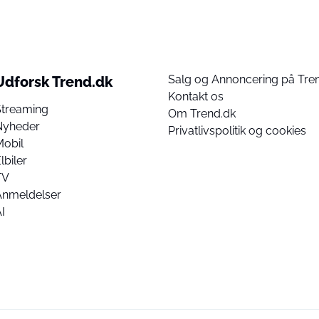
Salg og Annoncering på Tre
Udforsk Trend.dk
Kontakt os
Streaming
Om Trend.dk
Nyheder
Privatlivspolitik og cookies
Mobil
lbiler
TV
Anmeldelser
I