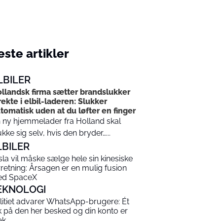
ste artikler
LBILER
llandsk firma sætter brandslukker
rekte i elbil-laderen: Slukker
tomatisk uden at du løfter en finger
 ny hjemmelader fra Holland skal
ukke sig selv, hvis den bryder…...
LBILER
sla vil måske sælge hele sin kinesiske
rretning: Årsagen er en mulig fusion
d SpaceX
EKNOLOGI
litiet advarer WhatsApp-brugere: Ét
ik på den her besked og din konto er
æk