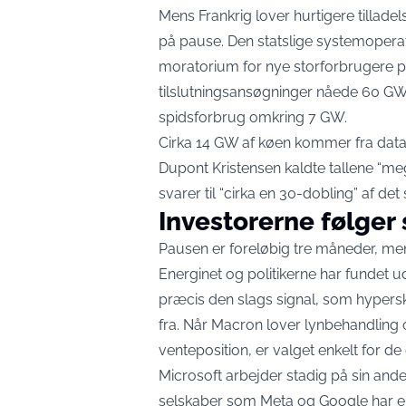
Mens Frankrig lover hurtigere tilladel
på pause. Den statslige systemoperat
moratorium for nye storforbrugere på
tilslutningsansøgninger nåede 60 G
spidsforbrug omkring 7 GW.
Cirka 14 GW af køen kommer fra datac
Dupont Kristensen kaldte tallene “m
svarer til “cirka en 30-dobling” af de
Investorerne følge
Pausen er foreløbig tre måneder, men 
Energinet og politikerne har fundet ud
præcis den slags signal, som hypers
fra. Når Macron lover lynbehandlin
venteposition, er valget enkelt for de 
Microsoft arbejder stadig på sin an
selskaber som Meta og Google har ek