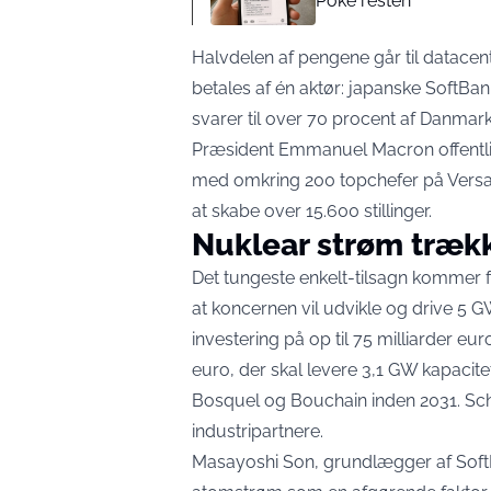
Poke resten
Halvdelen af pengene går til datacen
betales af én aktør: japanske SoftBank
svarer til over 70 procent af Danmar
Præsident Emmanuel Macron offentlig
med omkring 200 topchefer på Versa
at skabe over 15.600 stillinger
.
Nuklear strøm trækk
Det tungeste enkelt-tilsagn kommer 
at koncernen vil
udvikle og drive 5 G
investering på op til 75 milliarder eur
euro, der skal levere 3,1 GW kapacit
Bosquel og Bouchain inden 2031. Sc
industripartnere.
Masayoshi Son, grundlægger af Soft