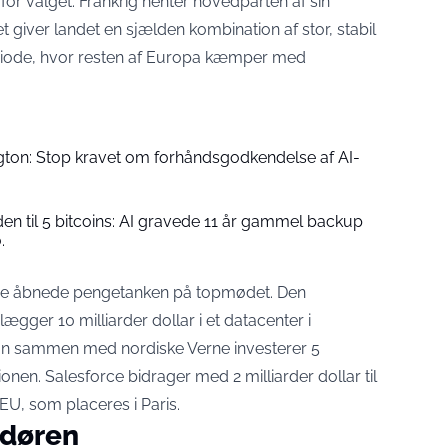
r valget. Frankrig henter hovedparten af sin
et giver landet en sjælden kombination af stor, stabil
 periode, hvor resten af Europa kæmper med
ton: Stop kravet om forhåndsgodkendelse af AI-
den til 5 bitcoins: AI gravede 11 år gammel backup
.
rce åbnede pengetanken på topmødet. Den
lægger 10 milliarder dollar i et datacenter i
ian sammen med nordiske Verne investerer 5
gionen. Salesforce bidrager med 2 milliarder dollar til
 EU, som placeres i Paris.
 døren