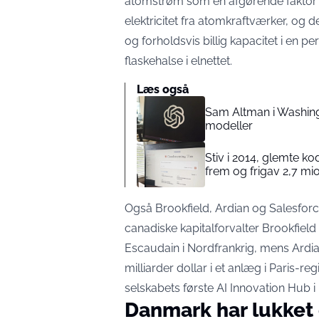
atomstrøm som en afgørende faktor fo
elektricitet fra atomkraftværker, og d
og forholdsvis billig kapacitet i en
flaskehalse i elnettet.
Læs også
Sam Altman i Washing
modeller
Stiv i 2014, glemte ko
frem og frigav 2,7 mio
Også Brookfield, Ardian og Salesfo
canadiske kapitalforvalter Brookfield 
Escaudain i Nordfrankrig, mens Ard
milliarder dollar i et anlæg i Paris-re
selskabets første AI Innovation Hub i
Danmark har lukket