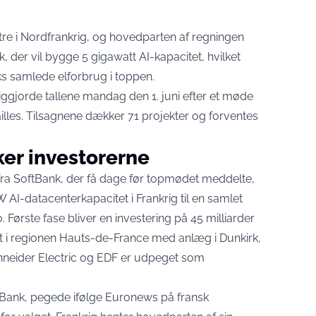
tre i Nordfrankrig, og hovedparten af regningen
, der vil bygge 5 gigawatt AI-kapacitet, hvilket
ks samlede elforbrug i toppen.
gjorde tallene mandag den 1. juni efter et møde
illes. Tilsagnene dækker
71 projekter og forventes
er investorerne
fra SoftBank, der få dage før topmødet meddelte,
W AI-datacenterkapacitet i Frankrig
til en samlet
o. Første fase bliver en investering på 45 milliarder
et i regionen Hauts-de-France med anlæg i Dunkirk,
hneider Electric og EDF er udpeget som
Bank, pegede ifølge
Euronews
på fransk