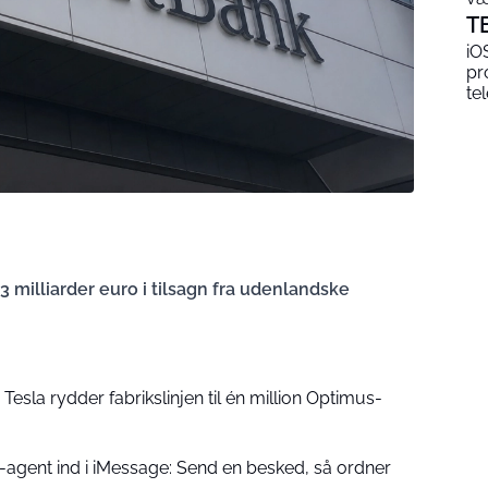
T
iO
pr
te
milliarder euro i tilsagn fra udenlandske
 Tesla rydder fabrikslinjen til én million Optimus-
I-agent ind i iMessage: Send en besked, så ordner