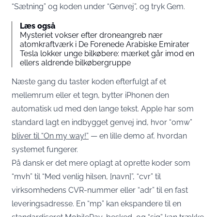
“Sætning” og koden under “Genvej”, og tryk Gem.
Læs også
Mysteriet vokser efter droneangreb nær
atomkraftværk i De Forenede Arabiske Emirater
Tesla lokker unge bilkøbere: mærket går imod en
ellers aldrende bilkøbergruppe
Næste gang du taster koden efterfulgt af et
mellemrum eller et tegn, bytter iPhonen den
automatisk ud med den lange tekst. Apple har som
standard lagt en indbygget genvej ind, hvor “omw”
bliver til “On my way!”
— en lille demo af, hvordan
systemet fungerer.
På dansk er det mere oplagt at oprette koder som
“mvh” til “Med venlig hilsen, [navn]”, “cvr” til
virksomhedens CVR-nummer eller “adr” til en fast
leveringsadresse. En “mp” kan ekspandere til en