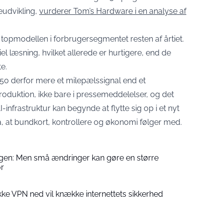
eudvikling,
vurderer Tom’s Hardware i en analyse af
 topmodellen i forbrugersegmentet resten af årtiet.
el læsning, hvilket allerede er hurtigere, end de
e.
50 derfor mere et milepælssignal end et
produktion, ikke bare i pressemeddelelser, og det
-infrastruktur kan begynde at flytte sig op i et nyt
 at bundkort, kontrollere og økonomi følger med.
 igen: Men små ændringer kan gøre en større
or
ukke VPN ned vil knække internettets sikkerhed