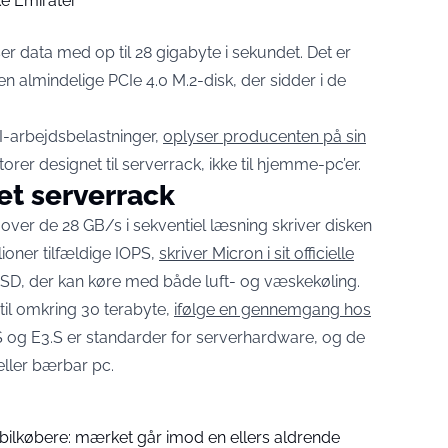
e Emirater
 data med op til 28 gigabyte i sekundet. Det er
 almindelige PCIe 4.0 M.2-disk, der sidder i de
I-arbejdsbelastninger,
oplyser producenten på sin
orer designet til serverrack, ikke til hjemme-pc’er.
 et serverrack
over de 28 GB/s i sekventiel læsning skriver disken
llioner tilfældige IOPS,
skriver Micron i sit officielle
SSD, der kan køre med både luft- og væskekøling.
 til omkring 30 terabyte,
ifølge en gennemgang hos
S og E3.S er standarder for serverhardware, og de
eller bærbar pc.
 bilkøbere: mærket går imod en ellers aldrende