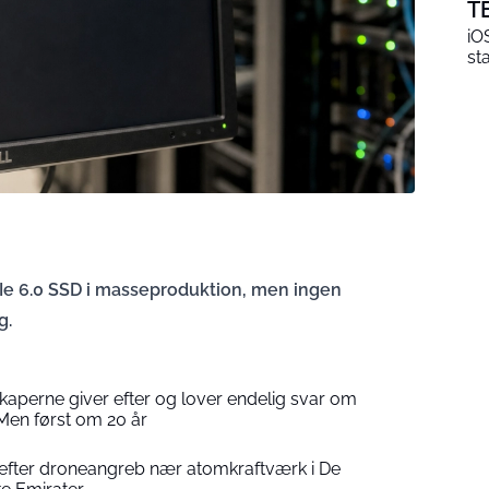
T
iO
st
Ie 6.0 SSD i masseproduktion, men ingen
g.
kaperne giver efter og lover endelig svar om
Men først om 20 år
 efter droneangreb nær atomkraftværk i De