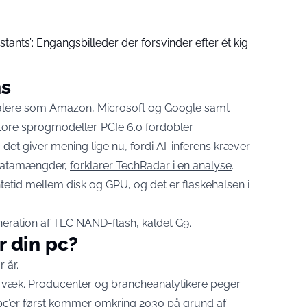
stants’: Engangsbilleder der forsvinder efter ét kig
ns
lere som Amazon, Microsoft og Google samt
tore sprogmodeller. PCIe 6.0 fordobler
 det giver mening lige nu, fordi AI-inferens kræver
e datamængder,
forklarer TechRadar i en analyse
.
tetid mellem disk og GPU, og det er flaskehalsen i
eration af TLC NAND-flash, kaldet G9.
r din pc?
 år.
ngt væk. Producenter og brancheanalytikere peger
pc’er først kommer omkring 2030 på grund af