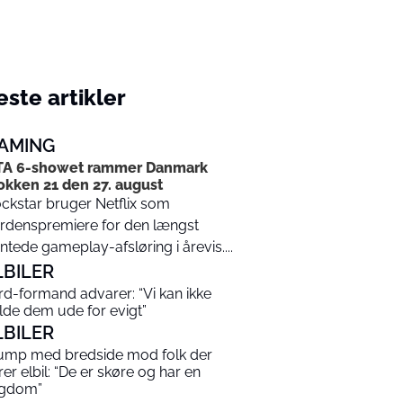
ste artikler
AMING
TA 6-showet rammer Danmark
okken 21 den 27. august
ckstar bruger Netflix som
rdenspremiere for den længst
ntede gameplay-afsløring i årevis....
LBILER
rd-formand advarer: “Vi kan ikke
lde dem ude for evigt”
LBILER
ump med bredside mod folk der
rer elbil: “De er skøre og har en
gdom”