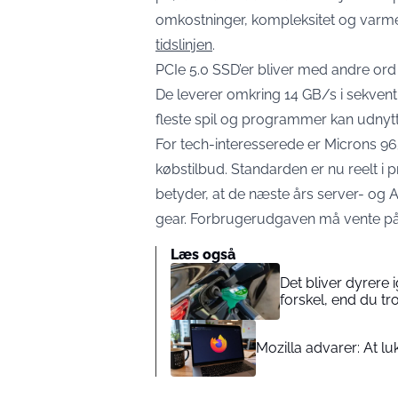
omkostninger, kompleksitet og varm
tidslinjen
.
PCIe 5.0 SSD’er bliver med andre ord
De leverer omkring 14 GB/s i sekventi
fleste spil og programmer kan udnytt
For tech-interesserede er Microns 96
købstilbud. Standarden er nu reelt i 
betyder, at de næste års server- og AI
gear. Forbrugerudgaven må vente på,
Læs også
Det bliver dyrere
forskel, end du tr
Mozilla advarer: At l