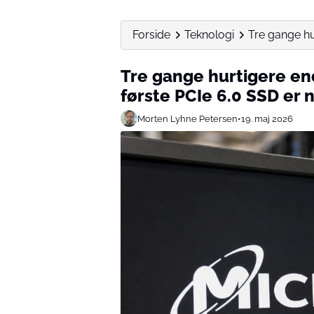
Forside
Teknologi
Tre gange hur
Tre gange hurtigere end
første PCIe 6.0 SSD er n
Morten Lyhne Petersen
•
19. maj 2026