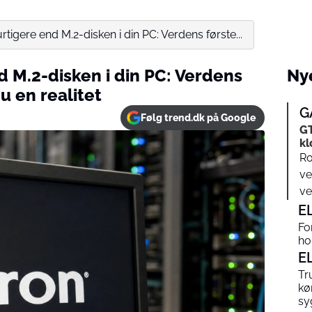
tigere end M.2-disken i din PC: Verdens første...
 M.2-disken i din PC: Verdens
Nye
u en realitet
G
Følg trend.dk på Google
G
kl
Ro
ve
ve
E
Fo
ho
E
Tr
kø
sy