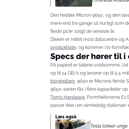
Forenede Arabisk
Den hedder Micron 9650, og den læser
mere end tre gange så hurtigt som den
fleste pc’er solgt de seneste år.
Disken er rettet mod datacentre og A
produktside
, og kommer i to formfakt
Specs der hører til i
På papiret er tallene voldsomme. Ud 
op til 14 GB/s og leverer op til 5,5 mi
blogindlæg
. 9650 er Microns første 
9650-serien fås i flere kapaciteter op
Tom’s Hardware
. Formfaktorerne E1.
passer ikke i en almindelig stationær 
Læs også
Tesla lokker unge