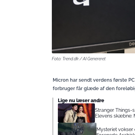
Foto: Trend.dk / AI Genereret
Micron har sendt verdens første PC
forbruger får glæde af den foreløbi
Lige nu læser andre
Stranger Things-s
Elevens skæbne: 
Mysteriet vokser