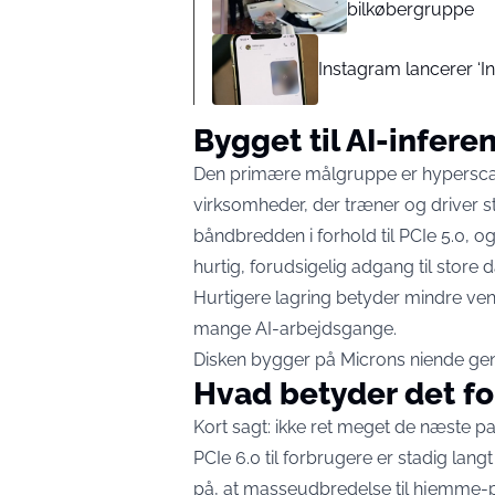
bilkøbergruppe
Instagram lancerer ‘In
Bygget til AI-infere
Den primære målgruppe er hypersca
virksomheder, der træner og driver s
båndbredden i forhold til PCIe 5.0, og
hurtig, forudsigelig adgang til stor
Hurtigere lagring betyder mindre ven
mange AI-arbejdsgange.
Disken bygger på Microns niende gen
Hvad betyder det fo
Kort sagt: ikke ret meget de næste par
PCIe 6.0 til forbrugere er stadig la
på, at masseudbredelse til hjemme-