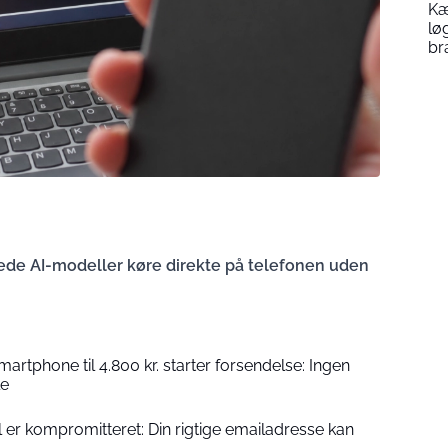
Kæ
lø
br
de AI-modeller køre direkte på telefonen uden
rtphone til 4.800 kr. starter forsendelse: Ingen
le
er kompromitteret: Din rigtige emailadresse kan