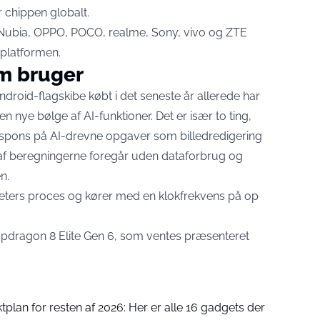
 chippen globalt.
Nubia, OPPO, POCO, realme, Sony, vivo og ZTE
 platformen.
m bruger
droid-flagskibe købt i det seneste år allerede har
 nye bølge af AI-funktioner. Det er især to ting,
respons på AI-drevne opgaver som billedredigering
 af beregningerne foregår uden dataforbrug og
n.
meters proces og kører med en klokfrekvens på op
napdragon 8 Elite Gen 6, som ventes præsenteret
tplan for resten af 2026: Her er alle 16 gadgets der