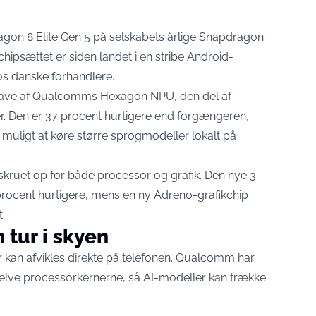
gon 8 Elite Gen 5 på selskabets årlige Snapdragon
ipsættet er siden landet i en stribe Android-
os danske forhandlere.
gave af Qualcomms Hexagon NPU, den del af
r. Den er
37 procent hurtigere end forgængeren
,
muligt at køre større sprogmodeller lokalt på
uet op for både processor og grafik. Den nye 3.
rocent hurtigere, mens en ny Adreno-grafikchip
.
 tur i skyen
oner kan afvikles direkte på telefonen. Qualcomm har
selve processorkernerne, så AI-modeller kan trække