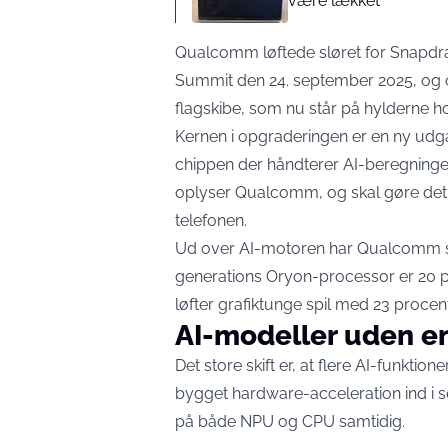
være lækket
Qualcomm løftede sløret for Snapdra
Summit den 24. september 2025, og ch
flagskibe, som nu står på hylderne h
Kernen i opgraderingen er en ny ud
chippen der håndterer AI-beregninge
oplyser Qualcomm, og skal gøre det 
telefonen.
Ud over AI-motoren har Qualcomm skr
generations Oryon-processor er 20 p
løfter grafiktunge spil med 23 procent
AI-modeller uden en
Det store skift er, at flere AI-funkti
bygget hardware-acceleration ind i 
på både NPU og CPU samtidig.