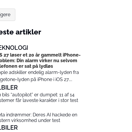
igere
ste artikler
EKNOLOGI
S 27 løser et 20 år gammelt iPhone-
oblem: Din alarm virker nu selvom
lefonen er sat på lydløs
ple adskiller endelig alarm-lyden fra
ngetone-lyden på iPhone i iOS 27....
LBILER
n bils “autopilot” er dumpet: 11 af 14
stemer får laveste karakter i stor test
ta indrømmer: Deres AI hackede en
stern virksomhed under test
LBILER