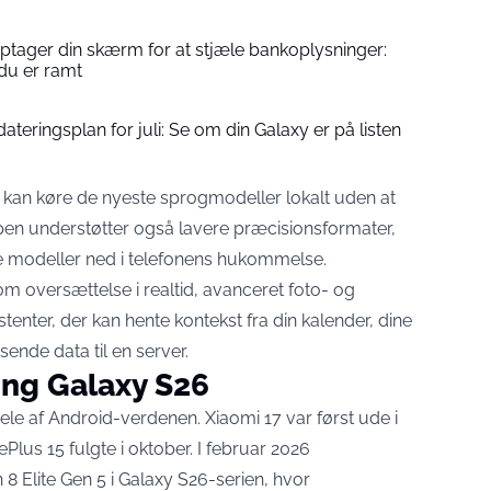
ptager din skærm for at stjæle bankoplysninger:
du er ramt
teringsplan for juli: Se om din Galaxy er på listen
n kan
køre de nyeste sprogmodeller lokalt
uden at
ppen understøtter også lavere præcisionsformater,
rre modeller ned i telefonens hukommelse.
om oversættelse i realtid, avanceret foto- og
tenter, der kan hente kontekst fra din kalender, dine
ende data til en server.
ung Galaxy S26
dele af Android-verdenen. Xiaomi 17 var først ude i
lus 15 fulgte i oktober. I februar 2026
8 Elite Gen 5
i Galaxy S26-serien
, hvor