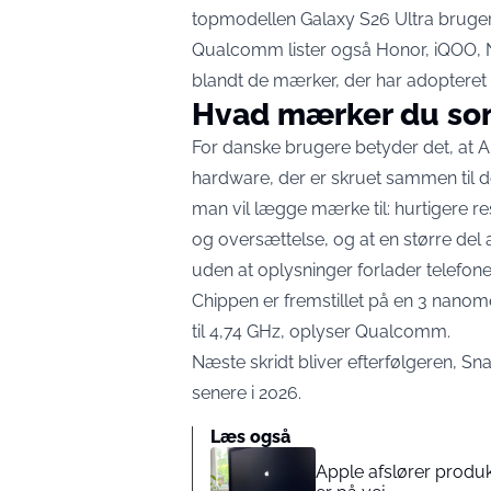
topmodellen Galaxy S26 Ultra bruger
Qualcomm lister også Honor, iQOO, 
blandt de mærker, der har adopteret
Hvad mærker du so
For danske brugere betyder det, at An
hardware, der er skruet sammen til den
man vil lægge mærke til: hurtigere 
og oversættelse, og at en større del
uden at oplysninger forlader telefone
Chippen er fremstillet på en 3 nano
til 4,74 GHz, oplyser Qualcomm.
Næste skridt bliver efterfølgeren, S
senere i 2026.
Læs også
Apple afslører produk