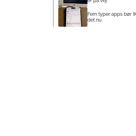
er på vej
Fem typer apps bør IK
det nu