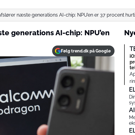
lører næste generations AI-chip: NPU’en er 37 procent hurt
te generations AI-chip: NPU’en
Nye
T
Følg trend.dk på Google
iO
pr
te
Ap
ri
E
Di
sy
AI
Me
ek
E