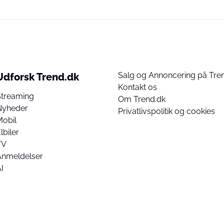
Salg og Annoncering på Tre
Udforsk Trend.dk
Kontakt os
Streaming
Om Trend.dk
Nyheder
Privatlivspolitik og cookies
Mobil
lbiler
TV
Anmeldelser
I