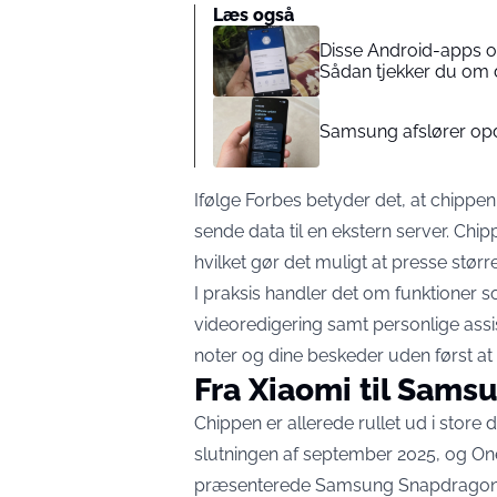
Læs også
Disse Android-apps o
Sådan tjekker du om 
Samsung afslører opda
Ifølge Forbes betyder det, at chippe
sende data til en ekstern server. Chi
hvilket gør det muligt at presse stø
I praksis handler det om funktioner s
videoredigering samt personlige assis
noter og dine beskeder uden først at s
Fra Xiaomi til Sams
Chippen er allerede rullet ud i store 
slutningen af september 2025, og OneP
præsenterede Samsung Snapdragon 