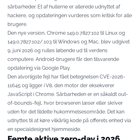
sårbarheder. Et af hullerne er allerede udnyttet af
hackere, og opdateringen vurderes som kritisk for alle
brugere.
Den nye version, Chrome 149.0.7827.102 til Linux og
149.0.7827.102/.103 til Windows og Mac,
blev udgivet
9. juni 2026
og rulles løbende ud til verdens
computere. Android-brugere får den tilsvarende
opdatering via Google Play.
Den alvorligste fejl har fået betegnelsen CVE-2026-
11645 og ligger i V8, den motor der eksekverer
JavaScript i Chrome. Sårbarheden er en såkaldt out-
of-bounds-fejl, hvor browseren læser eller skriver
uden for det tildelte hukommelsesområde. Det kan
udnyttes til at køre vilkårlig kode på offerets enhed via
en specialdesignet hjemmeside.
Femte aktive zero-day i 2026