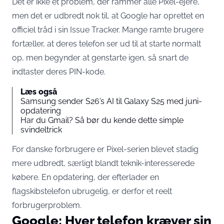
Det er ikke et problem, der rammer alle Pixel-ejere,
men det er udbredt nok til, at Google har oprettet en
officiel tråd i sin Issue Tracker. Mange ramte brugere
fortæller, at deres telefon ser ud til at starte normalt
op, men begynder at genstarte igen, så snart de
indtaster deres PIN-kode.
Læs også
Samsung sender S26’s AI til Galaxy S25 med juni-
opdatering
Har du Gmail? Så bør du kende dette simple
svindeltrick
For danske forbrugere er Pixel-serien blevet stadig
mere udbredt, særligt blandt teknik-interesserede
købere. En opdatering, der efterlader en
flagskibstelefon ubrugelig, er derfor et reelt
forbrugerproblem.
Google: Hver telefon kræver sin