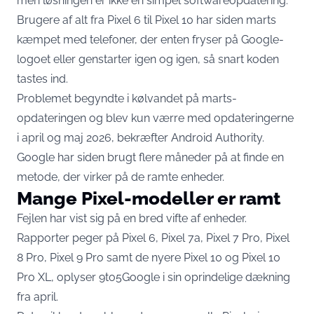
men løsningen er ikke en simpel softwareopdatering.
Brugere af alt fra Pixel 6 til Pixel 10 har siden marts
kæmpet med telefoner, der enten fryser på Google-
logoet eller genstarter igen og igen, så snart koden
tastes ind.
Problemet begyndte i kølvandet på marts-
opdateringen og blev kun værre med opdateringerne
i april og maj 2026,
bekræfter Android Authority
.
Google har siden brugt flere måneder på at finde en
metode, der virker på de ramte enheder.
Mange Pixel-modeller er ramt
Fejlen har vist sig på en bred vifte af enheder.
Rapporter peger på Pixel 6, Pixel 7a, Pixel 7 Pro, Pixel
8 Pro, Pixel 9 Pro samt de nyere Pixel 10 og Pixel 10
Pro XL,
oplyser 9to5Google i sin oprindelige dækning
fra april
.