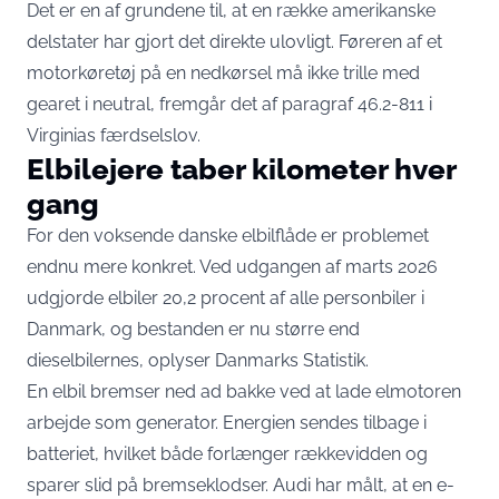
Det er en af grundene til, at en række amerikanske
delstater har gjort det direkte ulovligt. Føreren af et
motorkøretøj på en nedkørsel må ikke trille med
gearet i neutral,
fremgår det af paragraf 46.2-811 i
Virginias færdselslov
.
Elbilejere taber kilometer hver
gang
For den voksende danske elbilflåde er problemet
endnu mere konkret. Ved udgangen af marts 2026
udgjorde elbiler 20,2 procent af alle personbiler i
Danmark, og bestanden er nu større end
dieselbilernes,
oplyser Danmarks Statistik
.
En elbil bremser ned ad bakke ved at lade elmotoren
arbejde som generator. Energien sendes tilbage i
batteriet, hvilket både forlænger rækkevidden og
sparer slid på bremseklodser. Audi har målt, at en e-