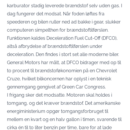
karburator stadig leverede brændstof selv uden gas. I
dag fungerer det modsat. Når foden løftes fra
speederen og bilen ruller ned ad bakke i gear, slukker
computeren simpelthen for brændstoftilførslen.
Funktionen kaldes Deceleration Fuel Cut-Off (DFCO),
altså afbrydelse af brændstoftilførslen under
deceleration. Den findes i stort set alle moderne biler.
General Motors har målt, at DFCO bidrager med op til
to procent til brændstoføkonomien på en Chevrolet
Cruze,
hvilket bilkoncernen har oplyst i en teknisk
gennemgang gengivet af Green Car Congress
.
I frigang sker det modsatte. Motoren skal holdes i
tomgang, og det kræver brændstof. Det amerikanske
energiministerium opgør tomgangsforbruget til
mellem en kvart og en halv gallon i timen
, svarende til
cirka én til to liter benzin per time, bare for at lade